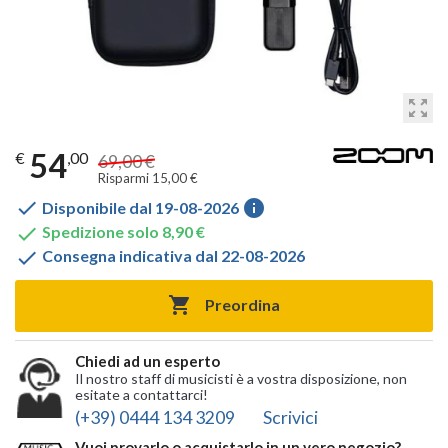
zoom_out_map
54
€
,00
69,00 €
Risparmi 15,00 €

info
Disponibile dal 19-08-2026

Spedizione solo 8,90 €

Consegna indicativa dal 22-08-2026

Preordina
Chiedi ad un esperto
Il nostro staff di musicisti è a vostra disposizione, non
esitate a contattarci!
(+39) 0444 134 3209
Scrivici
Vuoi provarlo o acquistarlo in un vero negozio?