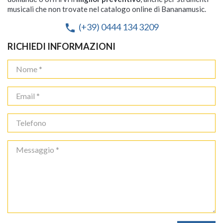
musicali che non trovate nel catalogo online di Bananamusic.
(+39) 0444 134 3209
phone
RICHIEDI INFORMAZIONI