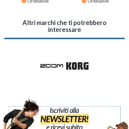
fiber_manual_record
fiber_manual_record
Ordinabile
Ordinabile
Altri marchi che ti potrebbero
interessare