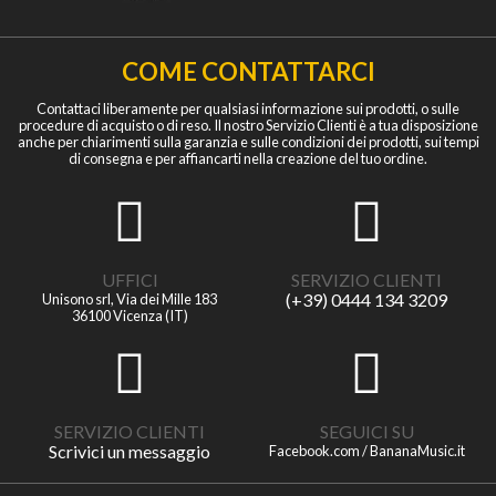
COME CONTATTARCI
Contattaci liberamente per qualsiasi informazione sui prodotti, o sulle
procedure di acquisto o di reso. Il nostro Servizio Clienti è a tua disposizione
anche per chiarimenti sulla garanzia e sulle condizioni dei prodotti, sui tempi
di consegna e per affiancarti nella creazione del tuo ordine.
UFFICI
SERVIZIO CLIENTI
(+39) 0444 134 3209
Unisono srl, Via dei Mille 183
36100 Vicenza (IT)
SERVIZIO CLIENTI
SEGUICI SU
Scrivici un messaggio
Facebook.com / BananaMusic.it