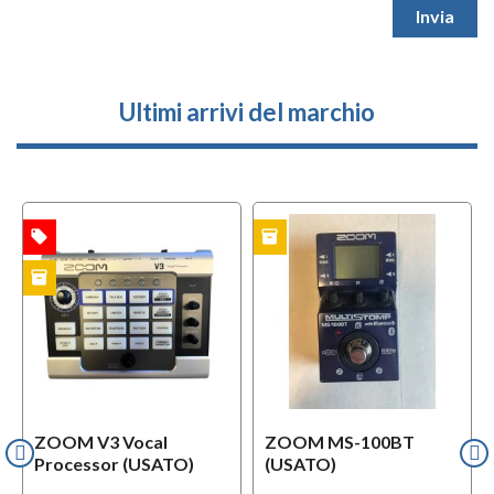
Ultimi arrivi del marchio
local_offer
inventory
i
TA
USATO
USATO
inventory
TO
ZOOM V3 Vocal
ZOOM MS-100BT
Processor (USATO)
(USATO)