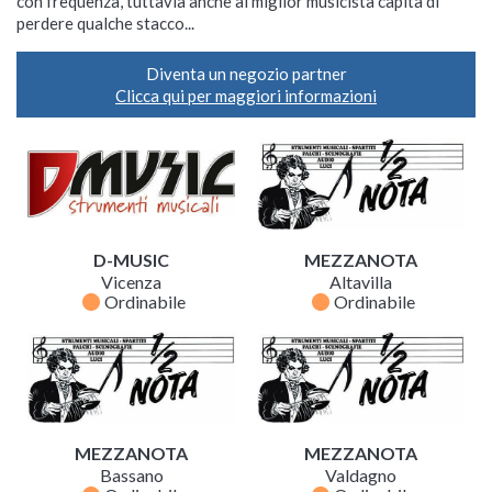
con frequenza, tuttavia anche al miglior musicista capita di
perdere qualche stacco...
Diventa un negozio partner
Clicca qui per maggiori informazioni
D-MUSIC
MEZZANOTA
Vicenza
Altavilla
fiber_manual_record
fiber_manual_record
Ordinabile
Ordinabile
MEZZANOTA
MEZZANOTA
Bassano
Valdagno