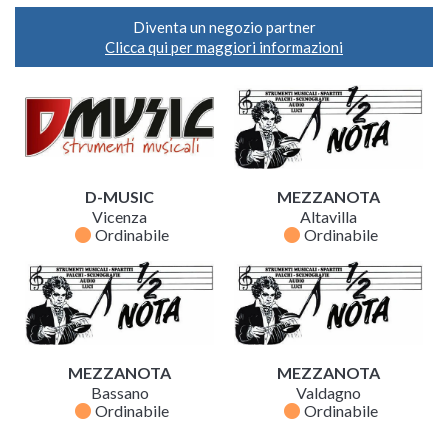
Diventa un negozio partner
Clicca qui per maggiori informazioni
D-MUSIC
MEZZANOTA
Vicenza
Altavilla
fiber_manual_record
fiber_manual_record
Ordinabile
Ordinabile
MEZZANOTA
MEZZANOTA
Bassano
Valdagno
fiber_manual_record
fiber_manual_record
Ordinabile
Ordinabile