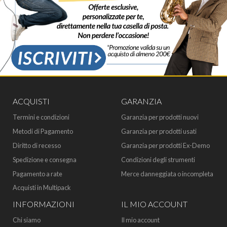
ACQUISTI
GARANZIA
Termini e condizioni
Garanzia per prodotti nuovi
Metodi di Pagamento
Garanzia per prodotti usati
Diritto di recesso
Garanzia per prodotti Ex-Demo
Spedizione e consegna
Condizioni degli strumenti
Pagamento a rate
Merce danneggiata o incompleta
Acquisti in Multipack
INFORMAZIONI
IL MIO ACCOUNT
Chi siamo
Il mio account