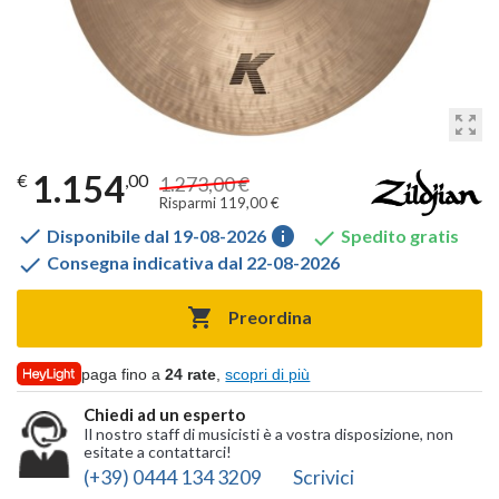
zoom_out_map
1.154
€
,00
1.273,00 €
Risparmi 119,00 €

info

Disponibile dal 19-08-2026
Spedito gratis

Consegna indicativa dal 22-08-2026

Preordina
paga fino a
24 rate
,
scopri di più
Chiedi ad un esperto
Il nostro staff di musicisti è a vostra disposizione, non
esitate a contattarci!
(+39) 0444 134 3209
Scrivici