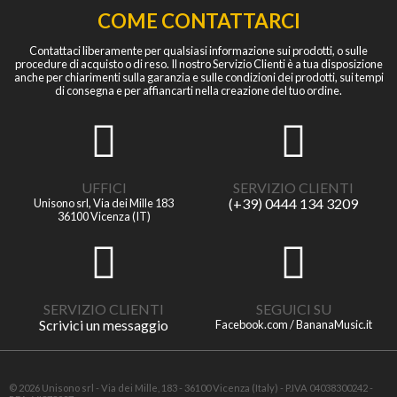
COME CONTATTARCI
Contattaci liberamente per qualsiasi informazione sui prodotti, o sulle
procedure di acquisto o di reso. Il nostro Servizio Clienti è a tua disposizione
anche per chiarimenti sulla garanzia e sulle condizioni dei prodotti, sui tempi
di consegna e per affiancarti nella creazione del tuo ordine.
UFFICI
SERVIZIO CLIENTI
(+39) 0444 134 3209
Unisono srl, Via dei Mille 183
36100 Vicenza (IT)
SERVIZIO CLIENTI
SEGUICI SU
Scrivici un messaggio
Facebook.com / BananaMusic.it
© 2026 Unisono srl - Via dei Mille, 183 - 36100 Vicenza (Italy) - P.IVA 04038300242 -