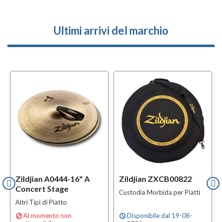
Ultimi arrivi del marchio
Zildjian A0444-16" A
Zildjian ZXCB00822
Concert Stage
Custodia Morbida per Piatti
Altri Tipi di Piatto
Al momento non
Disponibile dal 19-08-

schedule