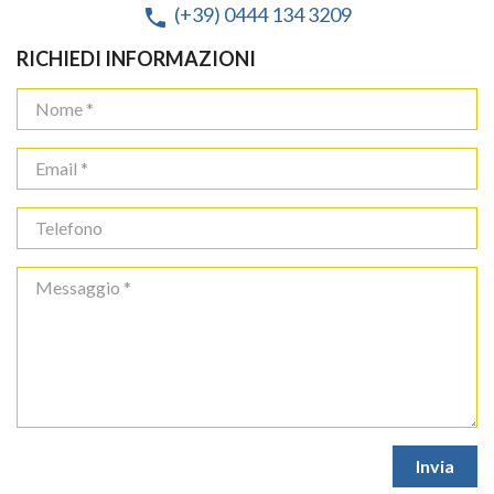
(+39) 0444 134 3209
phone
RICHIEDI INFORMAZIONI