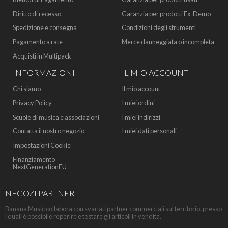
Diritto di recesso
Garanzia per prodotti Ex-Demo
Spedizione e consegna
Condizioni degli strumenti
Pagamento a rate
Merce danneggiata o incompleta
Acquisti in Multipack
INFORMAZIONI
IL MIO ACCOUNT
Chi siamo
Il mio account
Privacy Policy
I miei ordini
Scuole di musica e associazioni
I miei indirizzi
Contatta il nostro negozio
I miei dati personali
Impostazioni Cookie
Finanziamento
NextGenerationEU
NEGOZI PARTNER
Banana Music collabora con svariati partner commerciali sul territorio, presso
i quali è possibile reperire e testare gli articoli in vendita.