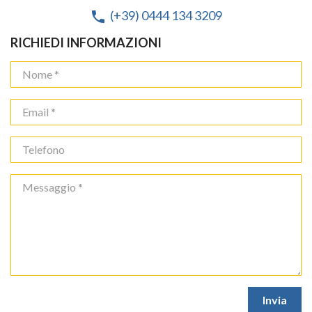
(+39) 0444 134 3209
phone
RICHIEDI INFORMAZIONI