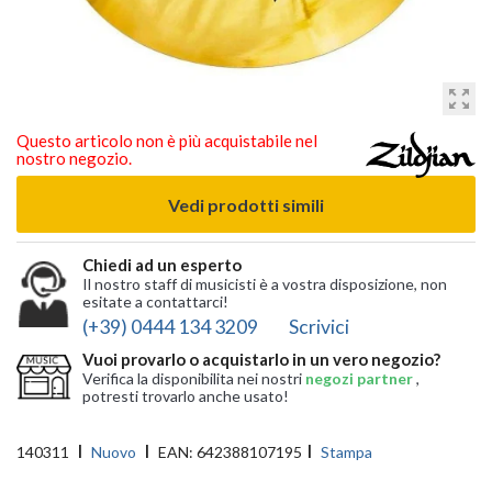
zoom_out_map
Questo articolo non è più acquistabile nel
nostro negozio.
Vedi prodotti simili
Chiedi ad un esperto
Il nostro staff di musicisti è a vostra disposizione, non
esitate a contattarci!
(+39) 0444 134 3209
Scrivici
Vuoi provarlo o acquistarlo in un vero negozio?
Verifica la disponibilita nei nostri
negozi partner
,
potresti trovarlo anche usato!
140311
Nuovo
EAN:
642388107195
Stampa