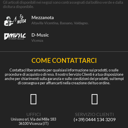
Gli articoli disponibili nei negozi sono contrassegnati dal bollino verde e dalla
dicitura disponibile.
COME CONTATTARCI
Contattaci liberamente per qualsiasi informazione sui prodotti, o sulle
procedure di acquisto o di reso. Il nostro Servizio Clienti è a tua disposizione
anche per chiarimenti sulla garanzia e sulle condizioni dei prodotti, sui tempi
di consegna e per affiancarti nella creazione del tuo ordine.
UFFICI
SERVIZIO CLIENTI
(+39) 0444 134 3209
Unisono srl, Via dei Mille 183
36100 Vicenza (IT)