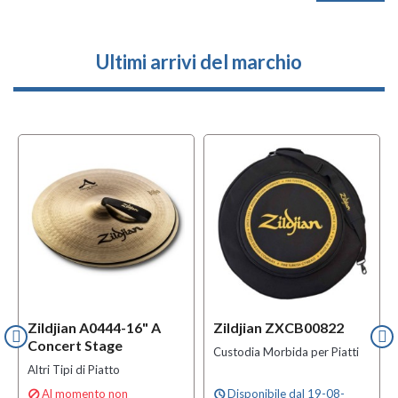
Ultimi arrivi del marchio
Zildjian A0444-16" A
Zildjian ZXCB00822
Concert Stage
Custodia Morbida per Piatti
Altri Tipi di Piatto
Al momento non
Disponibile dal 19-08-

schedule