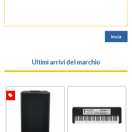
Ultimi arrivi del marchio
local_offer
l
TA
OFFERTA