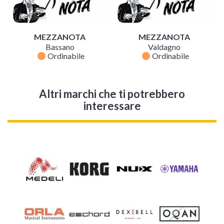
MEZZANOTA
MEZZANOTA
Bassano
Valdagno
fiber_manual_record
fiber_manual_record
Ordinabile
Ordinabile
Altri marchi che ti potrebbero
interessare