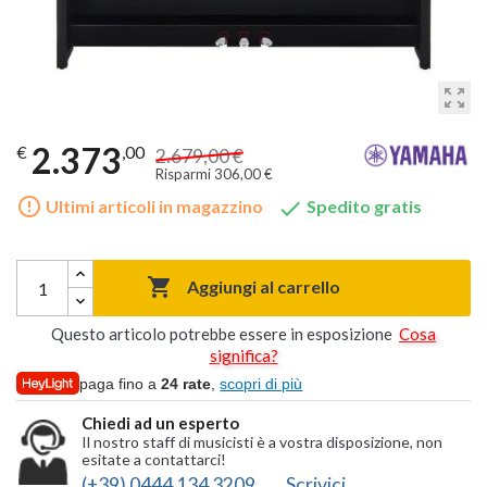
zoom_out_map
2.373
€
,00
2.679,00 €
Risparmi 306,00 €
error_outline

Ultimi articoli in magazzino
Spedito gratis

Aggiungi al carrello
Questo articolo potrebbe essere in esposizione
Cosa
significa?
paga fino a
24 rate
,
scopri di più
Chiedi ad un esperto
Il nostro staff di musicisti è a vostra disposizione, non
esitate a contattarci!
(+39) 0444 134 3209
Scrivici