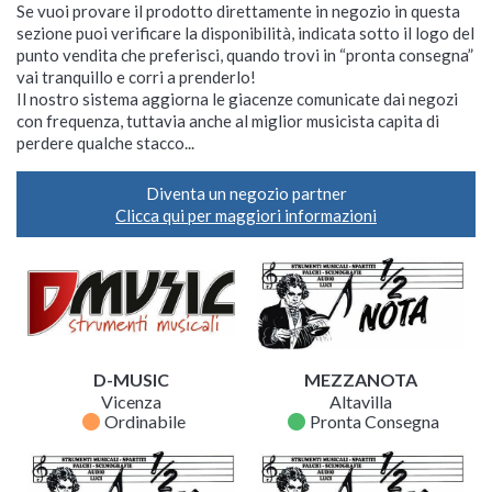
Se vuoi provare il prodotto direttamente in negozio in questa
sezione puoi verificare la disponibilità, indicata sotto il logo del
punto vendita che preferisci, quando trovi in “pronta consegna”
vai tranquillo e corri a prenderlo!
Il nostro sistema aggiorna le giacenze comunicate dai negozi
con frequenza, tuttavia anche al miglior musicista capita di
perdere qualche stacco...
Diventa un negozio partner
Clicca qui per maggiori informazioni
D-MUSIC
MEZZANOTA
Vicenza
Altavilla
fiber_manual_record
fiber_manual_record
Ordinabile
Pronta Consegna