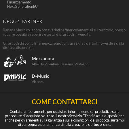
Finanziamento
NextGenerationEU
NEGOZI PARTNER
Banana Music collabora con svariati partner commerciali sul territorio, presso
i quali è possibile reperire e testare gli articoli in vendita.
Gli articoli disponibili nei negozi sono contrassegnati dal bollino verde e dalla
dicitura disponibile.
COME CONTATTARCI
Contattaci liberamente per qualsiasi informazione sui prodotti, o sulle
procedure di acquisto o di reso. Il nostro Servizio Clienti è a tua disposizione
anche per chiarimenti sulla garanzia e sulle condizioni dei prodotti, sui tempi
di consegna e per affiancarti nella creazione del tuo ordine.