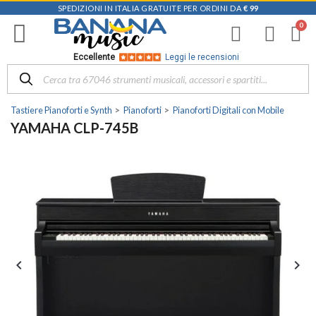
SPEDIZIONI IN ITALIA GRATUITE PER ORDINI DA
€ 99
Eccellente
Leggi le recensioni
Tastiere Pianoforti e Synth
Pianoforti
Pianoforti Digitali con Mobile
YAMAHA CLP-745B

