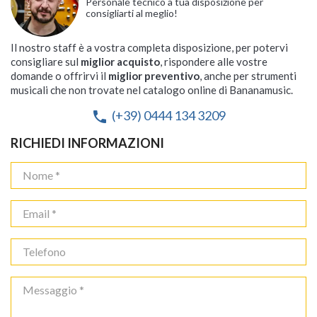
Personale tecnico a tua disposizione per
consigliarti al meglio!
Il nostro staff è a vostra completa disposizione, per potervi
consigliare sul
miglior acquisto
, rispondere alle vostre
domande o offrirvi il
miglior preventivo
, anche per strumenti
musicali che non trovate nel catalogo online di Bananamusic.
(+39) 0444 134 3209
phone
RICHIEDI INFORMAZIONI