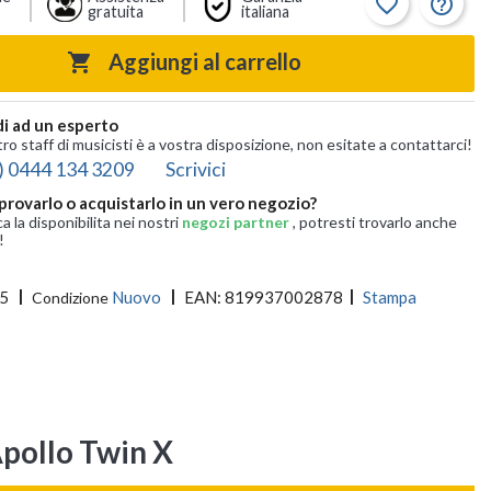
favorite_border
help_outline
gratuita
italiana
Aggiungi al carrello

i ad un esperto
tro staff di musicisti è a vostra disposizione, non esitate a contattarci!
) 0444 134 3209
Scrivici
provarlo o acquistarlo in un vero negozio?
ca la disponibilita nei nostri
negozi partner
, potresti trovarlo anche
!
5
Nuovo
EAN:
819937002878
Stampa
Condizione
pollo Twin X