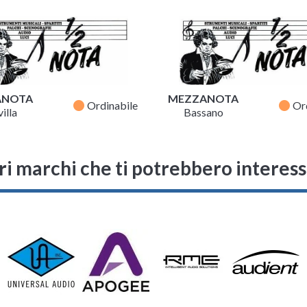
ANOTA
MEZZANOTA
fiber_manual_record
fiber_manual_record
Ordinabile
Or
illa
Bassano
ri marchi che ti potrebbero interes