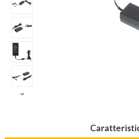

Caratterist