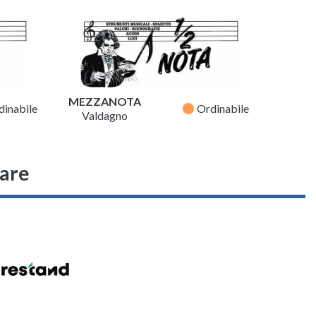
MEZZANOTA
fiber_manual_record
dinabile
Ordinabile
Valdagno
sare