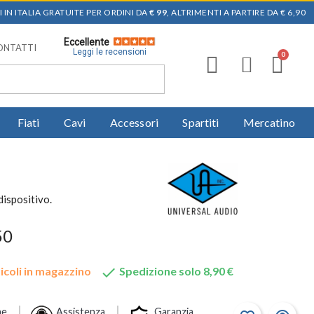
 IN ITALIA GRATUITE PER ORDINI DA
€ 99
, ALTRIMENTI A PARTIRE DA € 6,90
Eccellente
ONTATTI
Leggi le recensioni
Fiati
Cavi
Accessori
Spartiti
Mercatino
dispositivo.
50

icoli in magazzino
Spedizione solo 8,90 €
ne
Assistenza
Garanzia