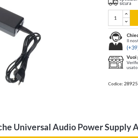
sicura
Chied
Il nos
(+39
Vuoi 
Verifi
usato
28925
Codice:
iche Universal Audio Power Supply A