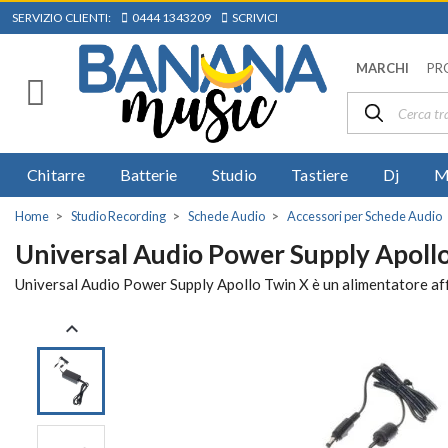
SERVIZIO CLIENTI:
0444 1343209
SCRIVICI
MARCHI
PR
Chitarre
Batterie
Studio
Tastiere
Dj
M
Home
Studio Recording
Schede Audio
Accessori per Schede Audio
Universal Audio Power Supply Apoll
Universal Audio Power Supply Apollo Twin X è un alimentatore affi
