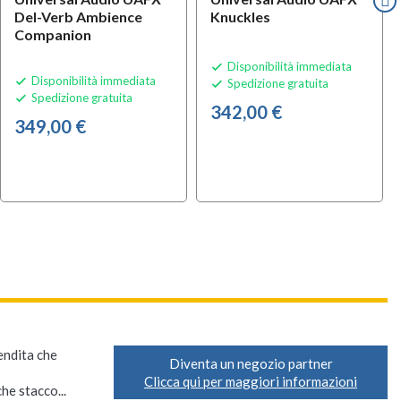
Del-Verb Ambience
Knuckles
Companion
Disponibilità immediata

Disponibilità immediata

Spedizione gratuita

Spedizione gratuita

342,00 €
349,00 €
vendita che
Diventa un negozio partner
Clicca qui per maggiori informazioni
he stacco...