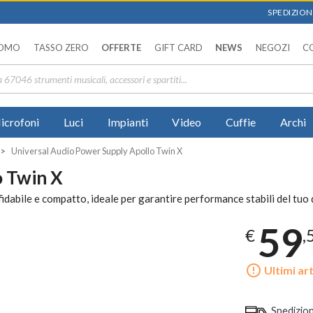
SPEDIZIONI
OMO
TASSO ZERO
OFFERTE
GIFT CARD
NEWS
NEGOZI
C
icrofoni
Luci
Impianti
Video
Cuffie
Archi
Universal Audio Power Supply Apollo Twin X
o Twin X
dabile e compatto, ideale per garantire performance stabili del tuo 
59
€
,
error_outline
Ultimi art
Spedizio