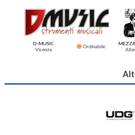
D-MUSIC
MEZZ
fiber_manual_record
Ordinabile
Vicenza
Altav
Alt