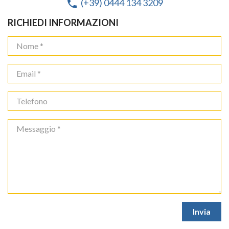
(+39) 0444 134 3209
phone
RICHIEDI INFORMAZIONI