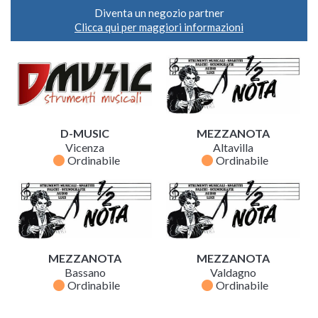
Diventa un negozio partner
Clicca qui per maggiori informazioni
D-MUSIC
MEZZANOTA
Vicenza
Altavilla
fiber_manual_record
fiber_manual_record
Ordinabile
Ordinabile
MEZZANOTA
MEZZANOTA
Bassano
Valdagno
fiber_manual_record
fiber_manual_record
Ordinabile
Ordinabile