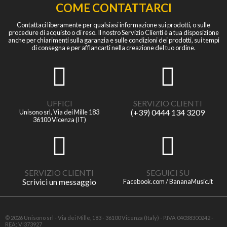
COME CONTATTARCI
Contattaci liberamente per qualsiasi informazione sui prodotti, o sulle
procedure di acquisto o di reso. Il nostro Servizio Clienti è a tua disposizione
anche per chiarimenti sulla garanzia e sulle condizioni dei prodotti, sui tempi
di consegna e per affiancarti nella creazione del tuo ordine.
UFFICI
SERVIZIO CLIENTI
(+39) 0444 134 3209
Unisono srl, Via dei Mille 183
36100 Vicenza (IT)
SERVIZIO CLIENTI
SEGUICI SU
Scrivici un messaggio
Facebook.com / BananaMusic.it
© 2026 Unisono srl - Via dei Mille, 183 - 36100 Vicenza (Italy) - P.IVA 04038300242 -
REA: VI373927