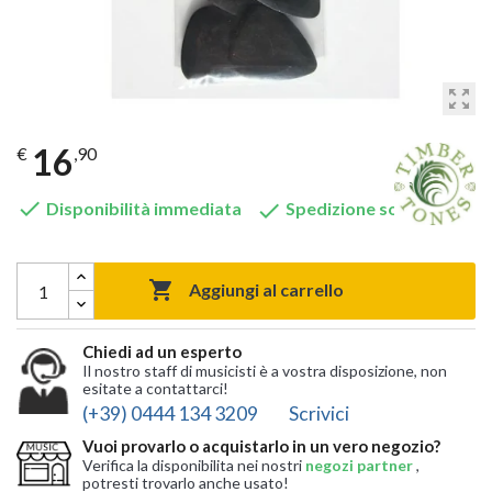
zoom_out_map
16
€
,90


Disponibilità immediata
Spedizione solo 8,90 €

Aggiungi al carrello
Chiedi ad un esperto
Il nostro staff di musicisti è a vostra disposizione, non
esitate a contattarci!
(+39) 0444 134 3209
Scrivici
Vuoi provarlo o acquistarlo in un vero negozio?
Verifica la disponibilita nei nostri
negozi partner
,
potresti trovarlo anche usato!