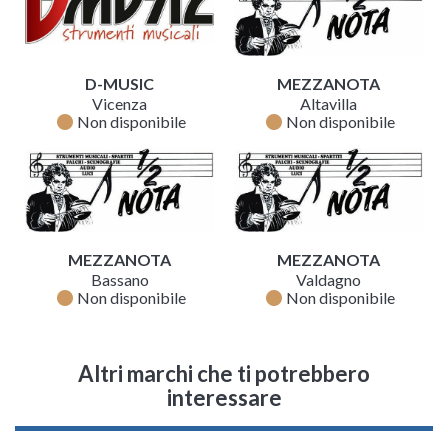
D-MUSIC
MEZZANOTA
Vicenza
Altavilla
fiber_manual_record
fiber_manual_record
Non disponibile
Non disponibile
MEZZANOTA
MEZZANOTA
Bassano
Valdagno
fiber_manual_record
fiber_manual_record
Non disponibile
Non disponibile
Altri marchi che ti potrebbero
interessare