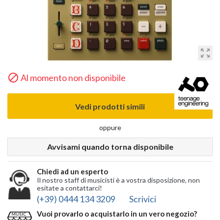
zoom_out_map

Al momento non disponibile
Vedi prodotti simili
oppure
Avvisami quando torna disponibile
Chiedi ad un esperto
Il nostro staff di musicisti è a vostra disposizione, non
esitate a contattarci!
(+39) 0444 134 3209
Scrivici
Vuoi provarlo o acquistarlo in un vero negozio?