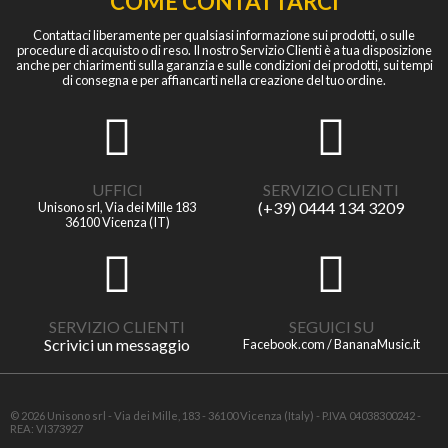
COME CONTATTARCI
Contattaci liberamente per qualsiasi informazione sui prodotti, o sulle
procedure di acquisto o di reso. Il nostro Servizio Clienti è a tua disposizione
anche per chiarimenti sulla garanzia e sulle condizioni dei prodotti, sui tempi
di consegna e per affiancarti nella creazione del tuo ordine.
UFFICI
SERVIZIO CLIENTI
(+39) 0444 134 3209
Unisono srl, Via dei Mille 183
36100 Vicenza (IT)
SERVIZIO CLIENTI
SEGUICI SU
Scrivici un messaggio
Facebook.com / BananaMusic.it
© 2026 Unisono srl - Via dei Mille, 183 - 36100 Vicenza (Italy) - P.IVA 04038300242 -
REA: VI373927