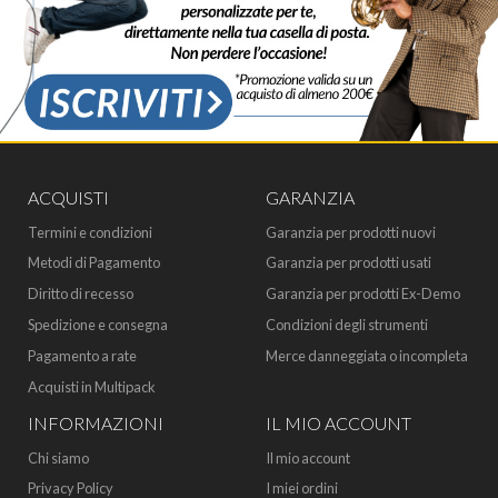
ACQUISTI
GARANZIA
Termini e condizioni
Garanzia per prodotti nuovi
Metodi di Pagamento
Garanzia per prodotti usati
Diritto di recesso
Garanzia per prodotti Ex-Demo
Spedizione e consegna
Condizioni degli strumenti
Pagamento a rate
Merce danneggiata o incompleta
Acquisti in Multipack
INFORMAZIONI
IL MIO ACCOUNT
Chi siamo
Il mio account
Privacy Policy
I miei ordini