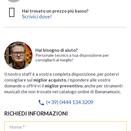
Hai trovato un prezzo più basso?
Scrivici dove!
Hai bisogno di aiuto?
Personale tecnico a tua disposizione per
consigliarti al meglio!
Il nostro staff è a vostra completa disposizione, per potervi
consigliare sul
miglior acquisto
, rispondere alle vostre
domande o offrirvi il
miglior preventivo
, anche per strumenti
musicali che non trovate nel catalogo online di Bananamusic.
(+39) 0444 134 3209
phone
RICHIEDI INFORMAZIONI