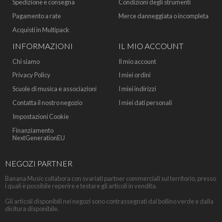
Spedizione e consegna
Condizioni degli strumenti
Pagamento a rate
Merce danneggiata o incompleta
Acquisti in Multipack
INFORMAZIONI
IL MIO ACCOUNT
Chi siamo
Il mio account
Privacy Policy
I miei ordini
Scuole di musica e associazioni
I miei indirizzi
Contatta il nostro negozio
I miei dati personali
Impostazioni Cookie
Finanziamento
NextGenerationEU
NEGOZI PARTNER
Banana Music collabora con svariati partner commerciali sul territorio, presso
i quali è possibile reperire e testare gli articoli in vendita.
Gli articoli disponibili nei negozi sono contrassegnati dal bollino verde e dalla
dicitura disponibile.