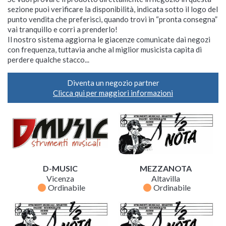
sezione puoi verificare la disponibilità, indicata sotto il logo del
punto vendita che preferisci, quando trovi in “pronta consegna”
vai tranquillo e corri a prenderlo!
Il nostro sistema aggiorna le giacenze comunicate dai negozi
con frequenza, tuttavia anche al miglior musicista capita di
perdere qualche stacco...
Diventa un negozio partner
Clicca qui per maggiori informazioni
D-MUSIC
MEZZANOTA
Vicenza
Altavilla
fiber_manual_record
fiber_manual_record
Ordinabile
Ordinabile