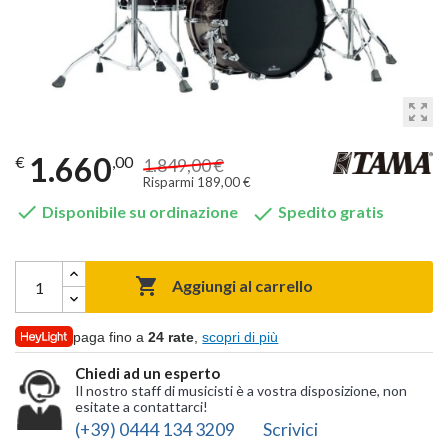
zoom_out_map
1.660
€
,00
1.849,00 €
Risparmi 189,00 €


Disponibile su ordinazione
Spedito gratis

Aggiungi al carrello
paga fino a
24 rate
,
scopri di più
Chiedi ad un esperto
Il nostro staff di musicisti è a vostra disposizione, non
esitate a contattarci!
(+39) 0444 134 3209
Scrivici