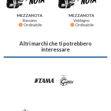
MEZZANOTA
MEZZANOTA
Bassano
Valdagno
fiber_manual_record
fiber_manual_record
Ordinabile
Ordinabile
Altri marchi che ti potrebbero
interessare