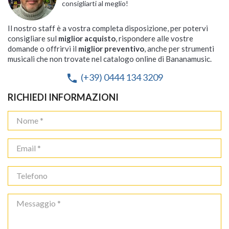
consigliarti al meglio!
Il nostro staff è a vostra completa disposizione, per potervi
consigliare sul
miglior acquisto
, rispondere alle vostre
domande o offrirvi il
miglior preventivo
, anche per strumenti
musicali che non trovate nel catalogo online di Bananamusic.
(+39) 0444 134 3209
phone
RICHIEDI INFORMAZIONI