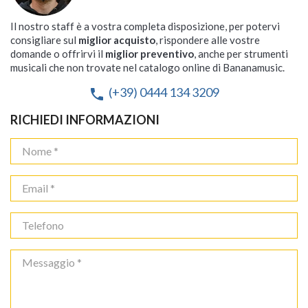
Il nostro staff è a vostra completa disposizione, per potervi
consigliare sul
miglior acquisto
, rispondere alle vostre
domande o offrirvi il
miglior preventivo
, anche per strumenti
musicali che non trovate nel catalogo online di Bananamusic.
(+39) 0444 134 3209
phone
RICHIEDI INFORMAZIONI