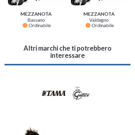
MEZZANOTA
MEZZANOTA
Bassano
Valdagno
fiber_manual_record
fiber_manual_record
Ordinabile
Ordinabile
Altri marchi che ti potrebbero
interessare