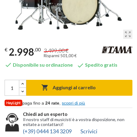
zoom_out_map
2.998
€
,00
3.499,00 €
Risparmi 501,00 €


Disponibile su ordinazione
Spedito gratis

Aggiungi al carrello
paga fino a
24 rate
,
scopri di più
Chiedi ad un esperto
Il nostro staff di musicisti è a vostra disposizione, non
esitate a contattarci!
(+39) 0444 134 3209
Scrivici