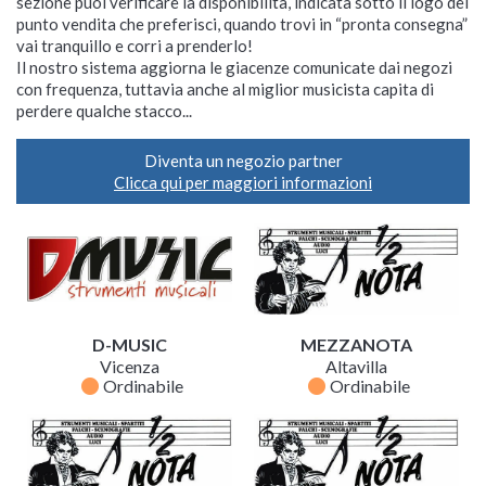
sezione puoi verificare la disponibilità, indicata sotto il logo del
punto vendita che preferisci, quando trovi in “pronta consegna”
vai tranquillo e corri a prenderlo!
Il nostro sistema aggiorna le giacenze comunicate dai negozi
con frequenza, tuttavia anche al miglior musicista capita di
perdere qualche stacco...
Diventa un negozio partner
Clicca qui per maggiori informazioni
D-MUSIC
MEZZANOTA
Vicenza
Altavilla
fiber_manual_record
fiber_manual_record
Ordinabile
Ordinabile