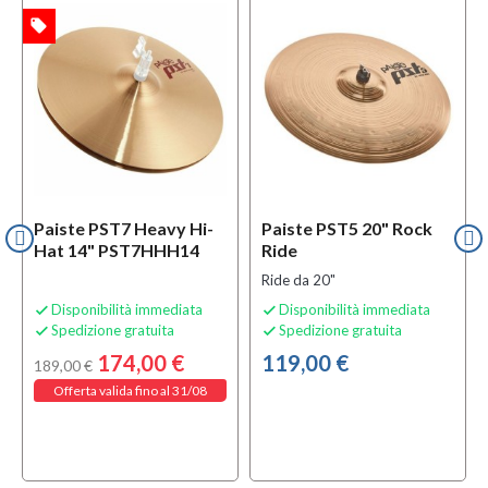
local_offer
TA
Paiste PST7 Heavy Hi-
Paiste PST5 20" Rock
Hat 14" PST7HHH14
Ride
Ride da 20"
Disponibilità immediata
Disponibilità immediata


Spedizione gratuita
Spedizione gratuita


174,00 €
119,00 €
189,00 €
Offerta valida fino al 31/08