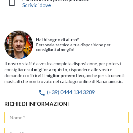
Scrivici dove!
Hai bisogno di aiuto?
Personale tecnico a tua disposizione per
consigliarti al meglio!
Il nostro staff è a vostra completa disposizione, per potervi
consigliare sul
miglior acquisto
, rispondere alle vostre
domande o offrirvi il
miglior preventivo
, anche per strumenti
musicali che non trovate nel catalogo online di Bananamusic.
(+39) 0444 134 3209
phone
RICHIEDI INFORMAZIONI