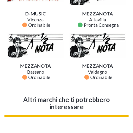
D-MUSIC
MEZZANOTA
Vicenza
Altavilla
fiber_manual_record
fiber_manual_record
Ordinabile
Pronta Consegna
MEZZANOTA
MEZZANOTA
Bassano
Valdagno
fiber_manual_record
fiber_manual_record
Ordinabile
Ordinabile
Altri marchi che ti potrebbero
interessare