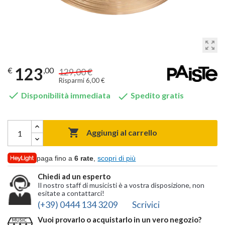
zoom_out_map
123
€
,00
129,00 €
Risparmi 6,00 €


Disponibilità immediata
Spedito gratis

Aggiungi al carrello
paga fino a
6 rate
,
scopri di più
Chiedi ad un esperto
Il nostro staff di musicisti è a vostra disposizione, non
esitate a contattarci!
(+39) 0444 134 3209
Scrivici
Vuoi provarlo o acquistarlo in un vero negozio?