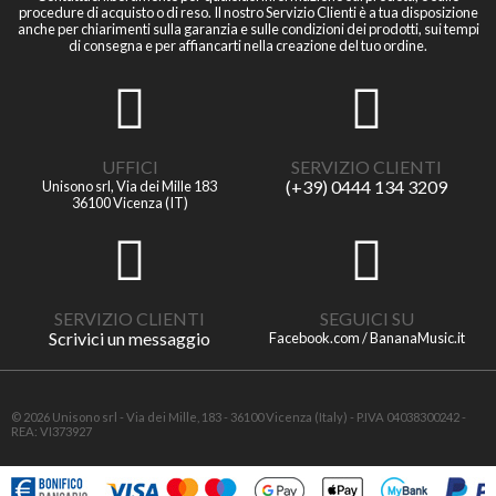
procedure di acquisto o di reso. Il nostro Servizio Clienti è a tua disposizione
anche per chiarimenti sulla garanzia e sulle condizioni dei prodotti, sui tempi
di consegna e per affiancarti nella creazione del tuo ordine.
UFFICI
SERVIZIO CLIENTI
(+39) 0444 134 3209
Unisono srl, Via dei Mille 183
36100 Vicenza (IT)
SERVIZIO CLIENTI
SEGUICI SU
Scrivici un messaggio
Facebook.com / BananaMusic.it
© 2026 Unisono srl - Via dei Mille, 183 - 36100 Vicenza (Italy) - P.IVA 04038300242 -
REA: VI373927