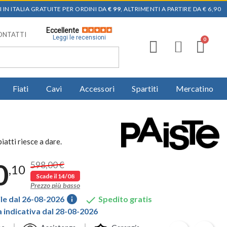
 IN ITALIA GRATUITE PER ORDINI DA
€ 99
, ALTRIMENTI A PARTIRE DA € 6,90
Eccellente
ONTATTI
Leggi le recensioni
Fiati
Cavi
Accessori
Spartiti
Mercatino
iatti riesce a dare.
0
598,00 €
,10
Scade il 14/08
Prezzo più basso
info

le dal 26-08-2026
Spedito gratis
indicativa dal 28-08-2026