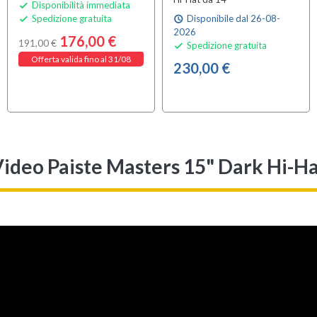
Disponibilità immediata

Spedizione gratuita
Disponibile dal 26-08-

schedule
2026
176,00 €
191,00 €
Spedizione gratuita

Offerta valida fino al 31/08
230,00 €
ideo Paiste Masters 15" Dark Hi-H