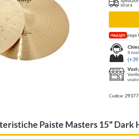
Spedizio
sicura
paga 
Chied
Il nos
(+39
Vuoi 
Verifi
usato
29377
Codice:
teristiche Paiste Masters 15" Dark 