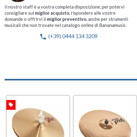
Il nostro staff è a vostra completa disposizione, per potervi
consigliare sul
miglior acquisto
, rispondere alle vostre
domande o offrirvi il
miglior preventivo
, anche per strumenti
musicali che non trovate nel catalogo online di Bananamusic.
(+39) 0444 134 3209
phone
local_offer
TA