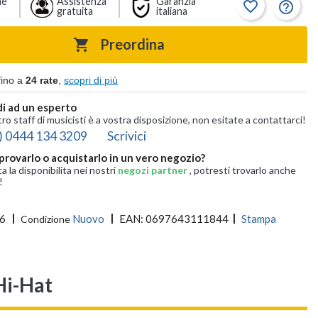
ne
Assistenza
Garanzia
favorite_border
help_outline
gratuita
italiana
Preordina

fino a
24 rate
,
scopri di più
i ad un esperto
tro staff di musicisti è a vostra disposizione, non esitate a contattarci!
) 0444 134 3209
Scrivici
provarlo o acquistarlo in un vero negozio?
ca la disponibilita nei nostri
negozi partner
, potresti trovarlo anche
!
6
Nuovo
EAN:
0697643111844
Stampa
Condizione
Hi-Hat