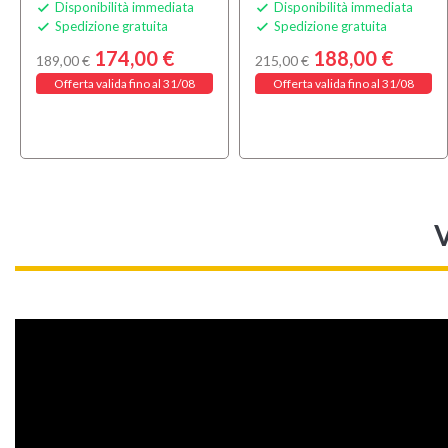
Disponibilità immediata
Disponibilità immediata


Spedizione gratuita
Spedizione gratuita


174,00 €
188,00 €
189,00 €
215,00 €
Offerta valida fino al 31/08
Offerta valida fino al 31/08
V