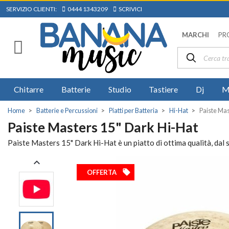
SERVIZIO CLIENTI:
0444 1343209
SCRIVICI
MARCHI
PR
Chitarre
Batterie
Studio
Tastiere
Dj
M
Home
Batterie e Percussioni
Piatti per Batteria
Hi-Hat
Paiste Mas
Paiste Masters 15" Dark Hi-Hat
Paiste Masters 15" Dark Hi-Hat è un piatto di ottima qualità, dal su

local_offer
OFFERTA