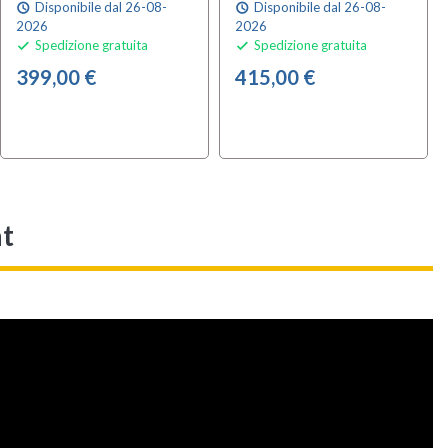
Disponibile dal 26-08-
Disponibile dal 26-08-
schedule
schedule
2026
2026
Spedizione gratuita
Spedizione gratuita


399,00 €
415,00 €
at