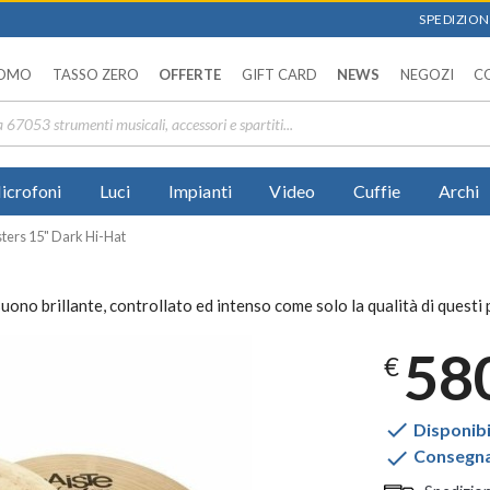
SPEDIZIONI
OMO
TASSO ZERO
OFFERTE
GIFT CARD
NEWS
NEGOZI
C
icrofoni
Luci
Impianti
Video
Cuffie
Archi
ters 15" Dark Hi-Hat
ono brillante, controllato ed intenso come solo la qualità di questi p
58
€

Disponibi

Consegna 