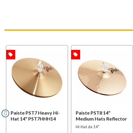
local_offer
local_offer
TA
OFFERTA
OFFERT
Paiste PST7 Heavy Hi-
Paiste PST8 14"
Hat 14" PST7HHH14
Medium Hats Reflector
Hi-Hat da 14"