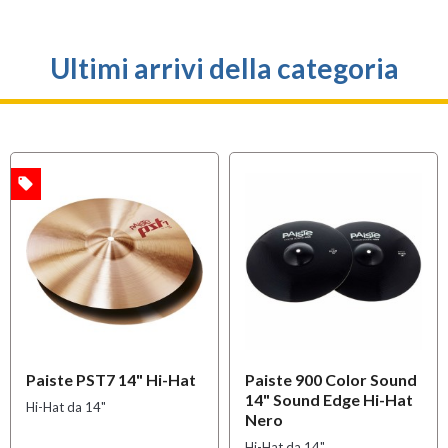
Ultimi arrivi della categoria
local_offer
A
Paiste PST7 14" Hi-Hat
Paiste 900 Color Sound
14" Sound Edge Hi-Hat
Hi-Hat da 14"
Nero
Hi-Hat da 14"