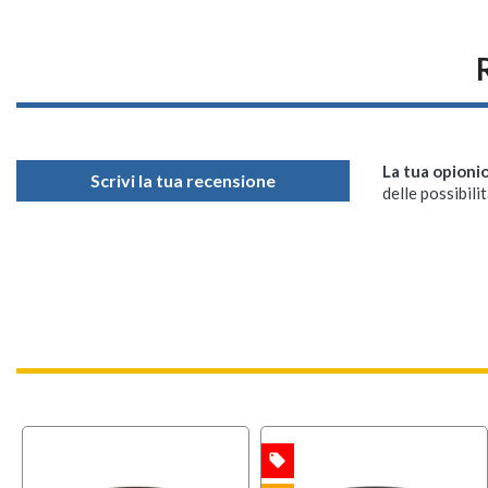
La tua opioni
Scrivi la tua recensione
delle possibilit
local_offer
OFFERTA
OFFERT