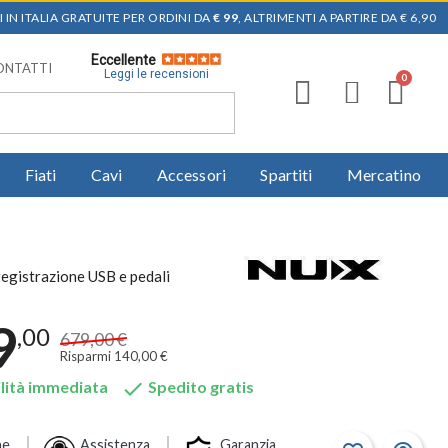
 IN ITALIA GRATUITE PER ORDINI DA
€ 99
, ALTRIMENTI A PARTIRE DA € 6,90
Eccellente
ONTATTI
Leggi le recensioni
Fiati
Cavi
Accessori
Spartiti
Mercatino
egistrazione USB e pedali
9
,00
679,00 €
Risparmi 140,00 €

lità immediata
Spedito gratis
ne
Assistenza
Garanzia