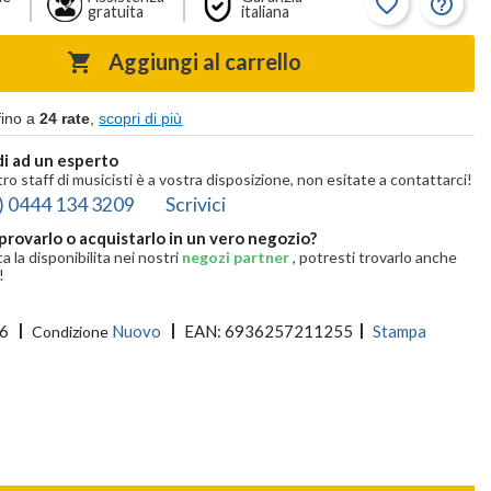
favorite_border
help_outline
gratuita
italiana
Aggiungi al carrello

fino a
24 rate
,
scopri di più
i ad un esperto
tro staff di musicisti è a vostra disposizione, non esitate a contattarci!
) 0444 134 3209
Scrivici
provarlo o acquistarlo in un vero negozio?
ca la disponibilita nei nostri
negozi partner
, potresti trovarlo anche
!
6
Nuovo
EAN:
6936257211255
Stampa
Condizione