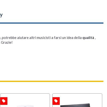
, potrebbe aiutare altri musicisti a farsi un idea della
qualità
,
. Grazie!
local_offer
local_offer
OFFERTA