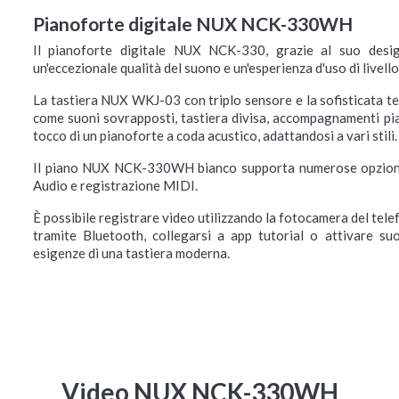
Pianoforte digitale NUX NCK-330WH
Il pianoforte digitale NUX NCK-330, grazie al suo desig
un'eccezionale qualità del suono e un'esperienza d'uso di livello
La tastiera NUX WKJ-03 con triplo sensore e la sofisticata te
come suoni sovrapposti, tastiera divisa, accompagnamenti piani
tocco di un pianoforte a coda acustico, adattandosi a vari stili.
Il piano NUX NCK-330WH bianco supporta numerose opzioni 
Audio e registrazione MIDI.
È possibile registrare video utilizzando la fotocamera del te
tramite Bluetooth, collegarsi a app tutorial o attivare suo
esigenze di una tastiera moderna.
Video NUX NCK-330WH