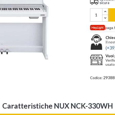
sicura
paga 
Chied
Il nos
(+39
Vuoi 
Verifi
usato
29388
Codice:
Caratteristiche NUX NCK-330WH