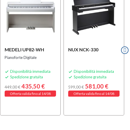
MEDELI UP82-WH
NUX NCK-330
Pianoforte Digitale
Disponibilità immediata
Disponibilità immediata


Spedizione gratuita
Spedizione gratuita


435,50 €
581,00 €
449,00 €
599,00 €
Offerta valida fino al 14/08
Offerta valida fino al 14/08