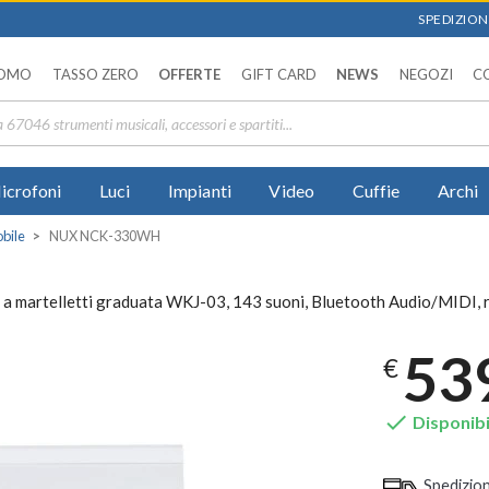
SPEDIZIONI
OMO
TASSO ZERO
OFFERTE
GIFT CARD
NEWS
NEGOZI
C
icrofoni
Luci
Impianti
Video
Cuffie
Archi
obile
NUX NCK-330WH
 martelletti graduata WKJ-03, 143 suoni, Bluetooth Audio/MIDI, r
53
€

Disponibi
Spedizio