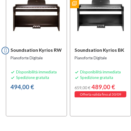
filter_3
BUNDLES
Soundsation Kyrios RW
Soundsation Kyrios BK
Pianoforte Digitale
Pianoforte Digitale
Disponibilità immediata
Disponibilità immediata


Spedizione gratuita
Spedizione gratuita


494,00 €
489,00 €
659,00 €
Offerta valida fino al 30/09