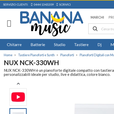
SERVIZIO CLIENTI:
0444 1343209
SCRIVICI
MARCHI
PR
Chitarre
Batterie
Studio
Tastiere
Dj
M
Home
Tastiere Pianoforti e Synth
Pianoforti
Pianoforti Digitali con M
NUX NCK-330WH
NUX NCK-330WH è un pianoforte digitale compatto con tastiera a
personalizzabili ideale per studio, live e didattica, colore bianco.
