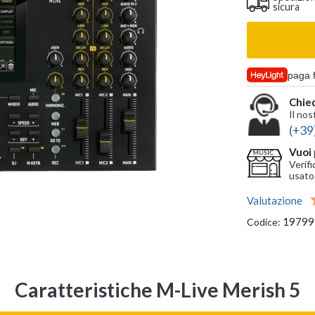
sicura
paga 
Chied
Il nos
(+39
Vuoi 
Verifi
usato
Valutazione
19799
Codice:
Caratteristiche M-Live Merish 5