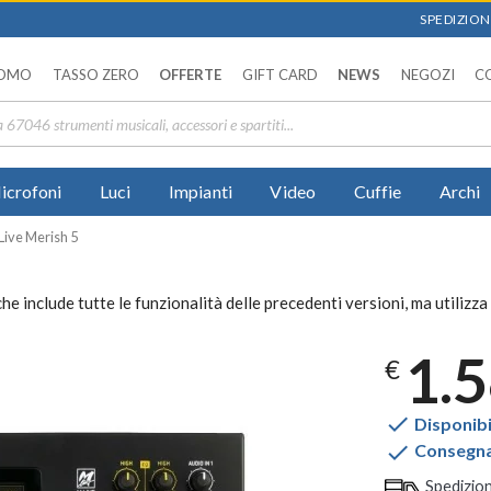
SPEDIZIONI
OMO
TASSO ZERO
OFFERTE
GIFT CARD
NEWS
NEGOZI
C
icrofoni
Luci
Impianti
Video
Cuffie
Archi
ive Merish 5
he include tutte le funzionalità delle precedenti versioni, ma utiliz
1.
€

Disponibi

Consegna 
Spedizio