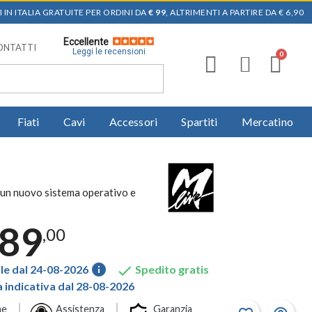
 IN ITALIA GRATUITE PER ORDINI DA
€ 99
, ALTRIMENTI A PARTIRE DA € 6,90
Eccellente
ONTATTI
Leggi le recensioni
Fiati
Cavi
Accessori
Spartiti
Mercatino
za un nuovo sistema operativo e
589
,00
info

le dal 24-08-2026
Spedito gratis
indicativa dal 28-08-2026
ne
Assistenza
Garanzia