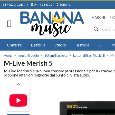
SERVIZIO CLIENTI:
0444 1343209
SCRIVICI
MARCHI
PR
Chitarre
Batterie
Studio
Tastiere
Dj
M
Home
Impianti audio
Sistemi Karaoke
Lettori di Basi Musicali
M-L
M-Live Merish 5
M-Live Merish 5 è la nuova console professionale per il karaoke, c
propone ulteriori migliorie dal punto di vista audio.
