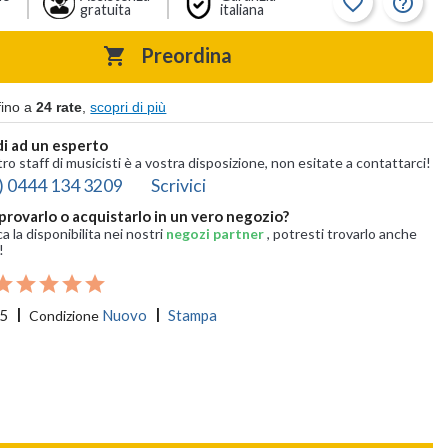
favorite_border
help_outline
gratuita
italiana
Preordina

fino a
24 rate
,
scopri di più
i ad un esperto
tro staff di musicisti è a vostra disposizione, non esitate a contattarci!
) 0444 134 3209
Scrivici
provarlo o acquistarlo in un vero negozio?
ca la disponibilita nei nostri
negozi partner
, potresti trovarlo anche
!
5
Nuovo
Stampa
Condizione