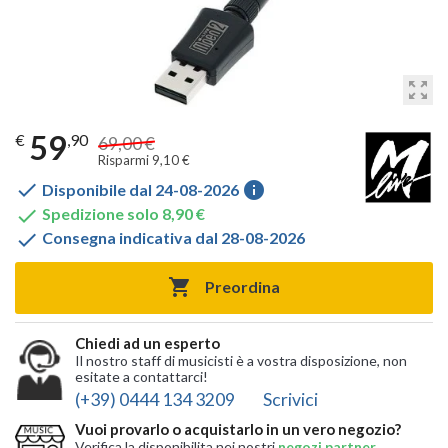
zoom_out_map
59
€
,90
69,00 €
Risparmi 9,10 €

info
Disponibile dal 24-08-2026

Spedizione solo 8,90 €

Consegna indicativa dal 28-08-2026

Preordina
Chiedi ad un esperto
Il nostro staff di musicisti è a vostra disposizione, non
esitate a contattarci!
(+39) 0444 134 3209
Scrivici
Vuoi provarlo o acquistarlo in un vero negozio?
Verifica la disponibilita nei nostri
negozi partner
,