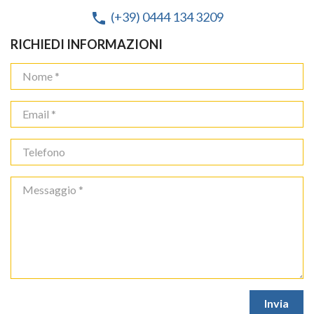
(+39) 0444 134 3209
phone
RICHIEDI INFORMAZIONI