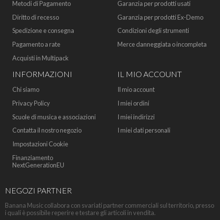
Metodi di Pagamento
Garanzia per prodotti usati
Diritto di recesso
Garanzia per prodotti Ex-Demo
Spedizione e consegna
Condizioni degli strumenti
Pagamento a rate
Merce danneggiata o incompleta
Acquisti in Multipack
INFORMAZIONI
IL MIO ACCOUNT
Chi siamo
Il mio account
Privacy Policy
I miei ordini
Scuole di musica e associazioni
I miei indirizzi
Contatta il nostro negozio
I miei dati personali
Impostazioni Cookie
Finanziamento
NextGenerationEU
NEGOZI PARTNER
Banana Music collabora con svariati partner commerciali sul territorio, presso
i quali è possibile reperire e testare gli articoli in vendita.