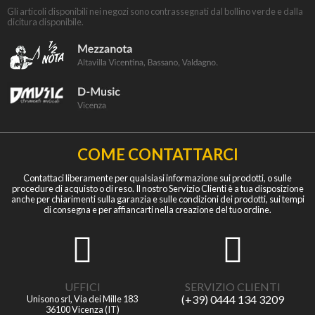
Gli articoli disponibili nei negozi sono contrassegnati dal bollino verde e dalla
dicitura disponibile.
COME CONTATTARCI
Contattaci liberamente per qualsiasi informazione sui prodotti, o sulle
procedure di acquisto o di reso. Il nostro Servizio Clienti è a tua disposizione
anche per chiarimenti sulla garanzia e sulle condizioni dei prodotti, sui tempi
di consegna e per affiancarti nella creazione del tuo ordine.
UFFICI
SERVIZIO CLIENTI
(+39) 0444 134 3209
Unisono srl, Via dei Mille 183
36100 Vicenza (IT)