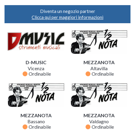
Diventa un negozio partner
Clicca qui per maggiori informazioni
D-MUSIC
MEZZANOTA
Vicenza
Altavilla
fiber_manual_record
fiber_manual_record
Ordinabile
Ordinabile
MEZZANOTA
MEZZANOTA
Bassano
Valdagno
fiber_manual_record
fiber_manual_record
Ordinabile
Ordinabile