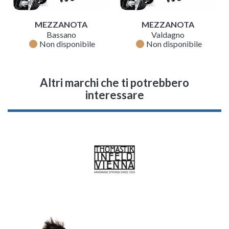
MEZZANOTA
MEZZANOTA
Bassano
Valdagno
fiber_manual_record
fiber_manual_record
Non disponibile
Non disponibile
Altri marchi che ti potrebbero
interessare