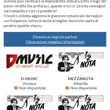
sezione puoi verificare la disponibilità, indicata sotto il logo del
punto vendita che preferisci, quando trovi in “pronta consegna”
vai tranquillo e corri a prenderlo!
Il nostro sistema aggiorna le giacenze comunicate dai negozi
con frequenza, tuttavia anche al miglior musicista capita di
perdere qualche stacco...
Diventa un negozio partner
Clicca qui per maggiori informazioni
D-MUSIC
MEZZANOTA
Vicenza
Altavilla
fiber_manual_record
fiber_manual_record
Non disponibile
Non disponibile