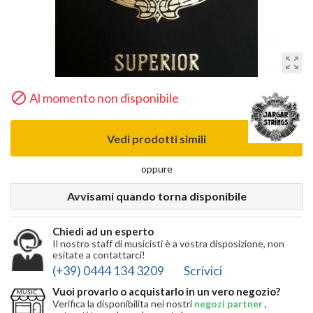
zoom_out_map

Al momento non disponibile
Vedi prodotti simili
oppure
Avvisami quando torna disponibile
Chiedi ad un esperto
Il nostro staff di musicisti è a vostra disposizione, non
esitate a contattarci!
(+39) 0444 134 3209
Scrivici
Vuoi provarlo o acquistarlo in un vero negozio?
Verifica la disponibilita nei nostri
negozi partner
,