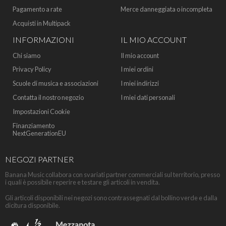
Pagamento a rate
Merce danneggiata o incompleta
Acquisti in Multipack
INFORMAZIONI
IL MIO ACCOUNT
Chi siamo
Il mio account
Privacy Policy
I miei ordini
Scuole di musica e associazioni
I miei indirizzi
Contatta il nostro negozio
I miei dati personali
Impostazioni Cookie
Finanziamento
NextGenerationEU
NEGOZI PARTNER
Banana Music collabora con svariati partner commerciali sul territorio, presso
i quali è possibile reperire e testare gli articoli in vendita.
Gli articoli disponibili nei negozi sono contrassegnati dal bollino verde e dalla
dicitura disponibile.