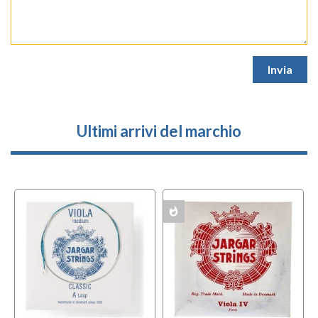
Ultimi arrivi del marchio
whatshot
w
MULTIPACK
MULTIPACK