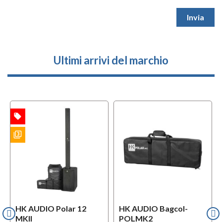
Ultimi arrivi del marchio
local_offer
TA
filter_3
ES
HK AUDIO Polar 12
HK AUDIO Bagcol-
MKII
POLMK2