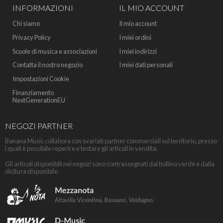
INFORMAZIONI
IL MIO ACCOUNT
Chi siamo
Il mio account
Privacy Policy
I miei ordini
Scuole di musica e associazioni
I miei indirizzi
Contatta il nostro negozio
I miei dati personali
Impostazioni Cookie
Finanziamento
NextGenerationEU
NEGOZI PARTNER
Banana Music collabora con svariati partner commerciali sul territorio, presso
i quali è possibile reperire e testare gli articoli in vendita.
Gli articoli disponibili nei negozi sono contrassegnati dal bollino verde e dalla
dicitura disponibile.