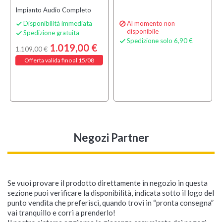
Impianto Audio Completo
Disponibilità immediata
Al momento non


disponibile
Spedizione gratuita

Spedizione solo 6,90 €

1.019,00 €
1.109,00 €
Offerta valida fino al 15/08
Negozi Partner
Se vuoi provare il prodotto direttamente in negozio in questa
sezione puoi verificare la disponibilità, indicata sotto il logo del
punto vendita che preferisci, quando trovi in “pronta consegna”
HK AUDIO Cover Sub
HK AUDIO Cover Sub
HK AUDIO Fast
HK AUDIO Polar 12
HK AUDIO Cover Sonar
HK AUDIO Polar 10
HK AUDIO Polar 10
HK AUDIO Boardsub-
HK AUDIO Cover PR:O
HK AUDIO Cover L SUB
vai tranquillo e corri a prenderlo!
Polar 12 MKII
Polar 10 MKII
Charger PR:O Move 8
MKII White
115 Sub D
MKII
MKII White
POLMK2
12
1800A