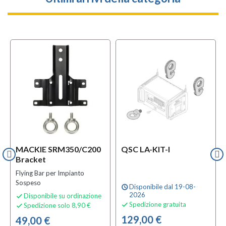
MACKIE SRM350/C200
QSC LA-KIT-I
Bracket
Flying Bar per Impianto
Sospeso
Disponibile dal 19-08-
schedule
2026
Disponibile su ordinazione

Spedizione gratuita
Spedizione solo 8,90 €


129,00 €
49,00 €