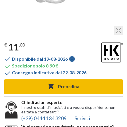
zoom_out_map
11
€
,00

info
Disponibile dal 19-08-2026

Spedizione solo 8,90 €

Consegna indicativa dal 22-08-2026

Preordina
Chiedi ad un esperto
Il nostro staff di musicisti è a vostra disposizione, non
esitate a contattarci!
(+39) 0444 134 3209
Scrivici
Vuoi provarlo o acquistarlo in un vero negozio?