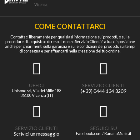
COME CONTATTARCI
Contattaci liberamente per qualsiasi informazione sui prodotti, o sulle
procedure di acquisto o di reso. Il nostro Servizio Clienti è a tua disposizione
anche per chiarimenti sulla garanzia e sulle condizioni dei prodotti, sui tempi
di consegna e per affiancarti nella creazione del tuo ordine.
UFFICI
SERVIZIO CLIENTI
(+39) 0444 134 3209
Unisono srl, Via dei Mille 183
36100 Vicenza (IT)
SERVIZIO CLIENTI
SEGUICI SU
Scrivici un messaggio
Facebook.com / BananaMusic.it