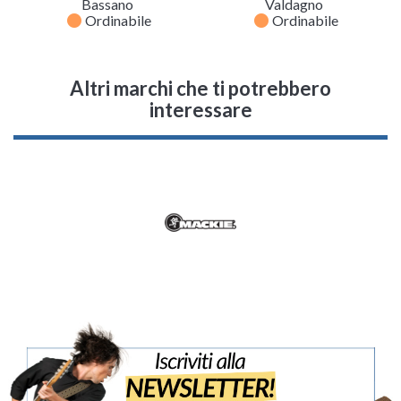
Bassano
Valdagno
fiber_manual_record
fiber_manual_record
Ordinabile
Ordinabile
Altri marchi che ti potrebbero
interessare