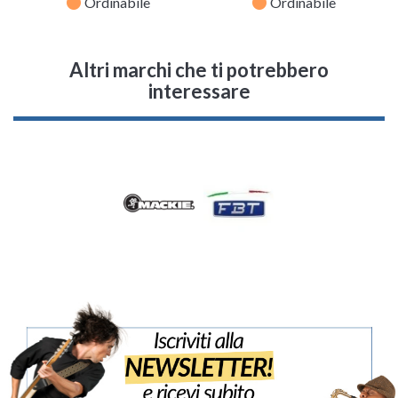
fiber_manual_record
fiber_manual_record
Ordinabile
Ordinabile
Altri marchi che ti potrebbero
interessare