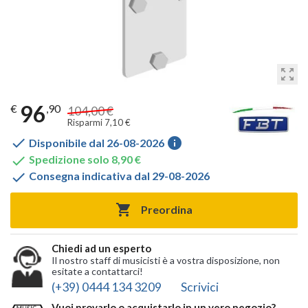
zoom_out_map
96
€
,90
104,00 €
Risparmi 7,10 €

info
Disponibile dal 26-08-2026

Spedizione solo 8,90 €

Consegna indicativa dal 29-08-2026

Preordina
Chiedi ad un esperto
Il nostro staff di musicisti è a vostra disposizione, non
esitate a contattarci!
(+39) 0444 134 3209
Scrivici
Vuoi provarlo o acquistarlo in un vero negozio?