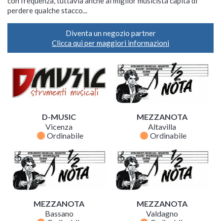
con frequenza, tuttavia anche al miglior musicista capita di
perdere qualche stacco...
Diventa un negozio partner
Clicca qui per maggiori informazioni
D-MUSIC
MEZZANOTA
Vicenza
Altavilla
fiber_manual_record
fiber_manual_record
Ordinabile
Ordinabile
MEZZANOTA
MEZZANOTA
Bassano
Valdagno