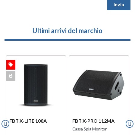
Ultimi arrivi del marchio
local_offer
TA
whatshot
ACK
FBT X-LITE 108A
FBT X-PRO 112MA
Cassa Spia Monitor