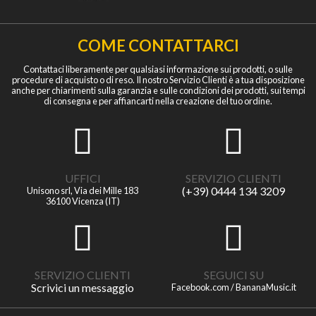
COME CONTATTARCI
Contattaci liberamente per qualsiasi informazione sui prodotti, o sulle
procedure di acquisto o di reso. Il nostro Servizio Clienti è a tua disposizione
anche per chiarimenti sulla garanzia e sulle condizioni dei prodotti, sui tempi
di consegna e per affiancarti nella creazione del tuo ordine.
UFFICI
SERVIZIO CLIENTI
(+39) 0444 134 3209
Unisono srl, Via dei Mille 183
36100 Vicenza (IT)
SERVIZIO CLIENTI
SEGUICI SU
Scrivici un messaggio
Facebook.com / BananaMusic.it