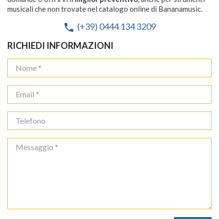
musicali che non trovate nel catalogo online di Bananamusic.
(+39) 0444 134 3209
phone
RICHIEDI INFORMAZIONI