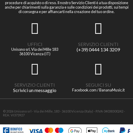
procedure di acquisto o di reso. Il nostro Servizio Clienti è a tua disposizione
anche per chiarimenti sulla garanzia e sulle condizioni dei prodotti, sui tempi
di consegna e per affiancarti nella creazione del tuo ordine.
UFFICI
SERVIZIO CLIENTI
(+39) 0444 134 3209
Unisono srl, Via dei Mille 183
36100 Vicenza (IT)
SERVIZIO CLIENTI
SEGUICI SU
Scrivici un messaggio
Facebook.com / BananaMusic.it
© 2026 Unisono srl - Via dei Mille, 183 - 36100 Vicenza (Italy) - P.IVA 04038300242 -
REA: VI373927