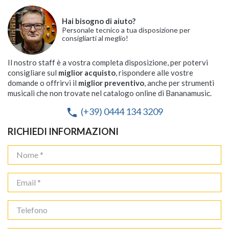
Hai bisogno di aiuto?
Personale tecnico a tua disposizione per
consigliarti al meglio!
Il nostro staff è a vostra completa disposizione, per potervi
consigliare sul
miglior acquisto
, rispondere alle vostre
domande o offrirvi il
miglior preventivo
, anche per strumenti
musicali che non trovate nel catalogo online di Bananamusic.
(+39) 0444 134 3209
phone
RICHIEDI INFORMAZIONI