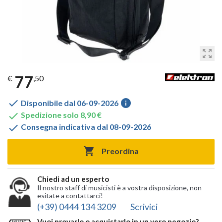
zoom_out_map
77
€
,50

info
Disponibile dal 06-09-2026

Spedizione solo 8,90 €

Consegna indicativa dal 08-09-2026

Preordina
Chiedi ad un esperto
Il nostro staff di musicisti è a vostra disposizione, non
esitate a contattarci!
(+39) 0444 134 3209
Scrivici
Vuoi provarlo o acquistarlo in un vero negozio?