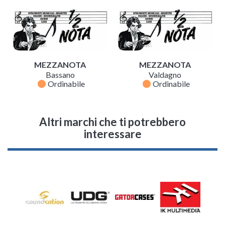
MEZZANOTA
MEZZANOTA
Bassano
Valdagno
fiber_manual_record
fiber_manual_record
Ordinabile
Ordinabile
Altri marchi che ti potrebbero
interessare