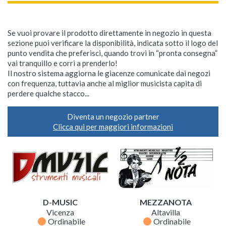
Se vuoi provare il prodotto direttamente in negozio in questa
sezione puoi verificare la disponibilità, indicata sotto il logo del
punto vendita che preferisci, quando trovi in “pronta consegna”
vai tranquillo e corri a prenderlo!
Il nostro sistema aggiorna le giacenze comunicate dai negozi
con frequenza, tuttavia anche al miglior musicista capita di
perdere qualche stacco...
Diventa un negozio partner
Clicca qui per maggiori informazioni
D-MUSIC
MEZZANOTA
Vicenza
Altavilla
fiber_manual_record
fiber_manual_record
Ordinabile
Ordinabile