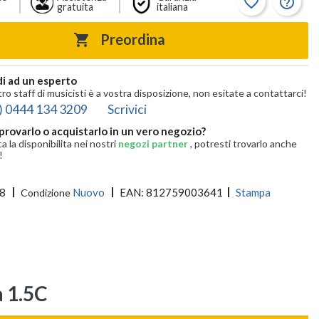
favorite_border
help_outline
gratuita
italiana
Preordina

i ad un esperto
tro staff di musicisti è a vostra disposizione, non esitate a contattarci!
) 0444 134 3209
Scrivici
provarlo o acquistarlo in un vero negozio?
ca la disponibilita nei nostri
negozi partner
, potresti trovarlo anche
!
8
Nuovo
EAN:
812759003641
Stampa
Condizione
 1.5C