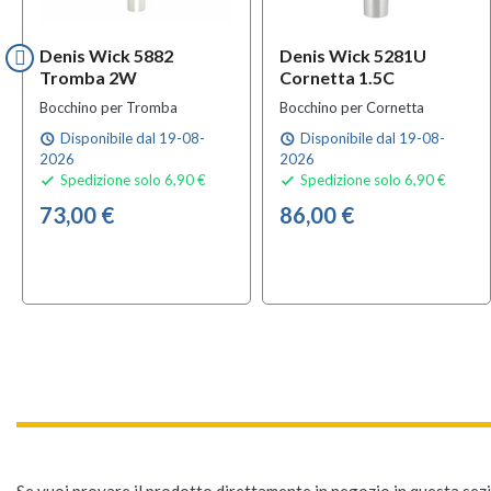
Denis Wick 5882
Denis Wick 5281U
Tromba 2W
Cornetta 1.5C
Bocchino per Tromba
Bocchino per Cornetta
Disponibile dal 19-08-
Disponibile dal 19-08-
schedule
schedule
2026
2026
Spedizione solo 6,90 €
Spedizione solo 6,90 €


73,00 €
86,00 €
Se vuoi provare il prodotto direttamente in negozio in questa sezio