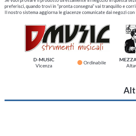
preferisci, quando trovi in “pronta consegna” vai tranquillo e corr
Il nostro sistema aggiorna le giacenze comunicate dai negozi con f
D-MUSIC
MEZZ
fiber_manual_record
Ordinabile
Vicenza
Altav
Alt