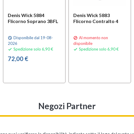
Denis Wick 5884
Denis Wick 5883
Flicorno Soprano 3BFL
Flicorno Contralto 4
Disponibile dal 19-08-
Al momento non
schedule

2026
disponibile
Spedizione solo 6,90 €
Spedizione solo 6,90 €


72,00 €
Negozi Partner
ne puoi verificare la disponibilità, indicata sotto il logo del punto 