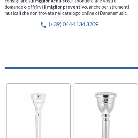
consigliare sul
miglior acquisto
, rispondere alle vostre
domande o offrirvi il
miglior preventivo
, anche per strumenti
musicali che non trovate nel catalogo online di Bananamusic.
(+39) 0444 134 3209
phone