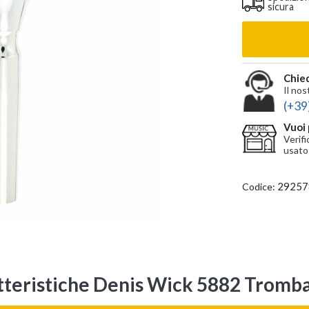
sicura
Chied
Il nos
(+39
Vuoi 
Verifi
usato
29257
Codice:
tteristiche Denis Wick 5882 Tromba