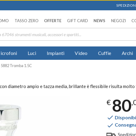
SPEDIZIONI
OMO
TASSO ZERO
OFFERTE
GIFT CARD
NEWS
NEGOZI
C
icrofoni
Luci
Impianti
Video
Cuffie
Archi
 5882 Tromba 1.5C
diametro ampio e tazza media, brillante è flessibile risulta molto 
80
€
,

Disponibi

Consegna 
Spedizio