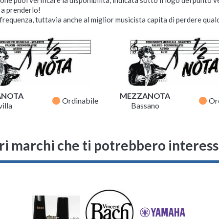
i a prenderlo!
requenza, tuttavia anche al miglior musicista capita di perdere qualc
ANOTA
MEZZANOTA
fiber_manual_record
fiber_manual_record
Ordinabile
Or
illa
Bassano
ri marchi che ti potrebbero interes