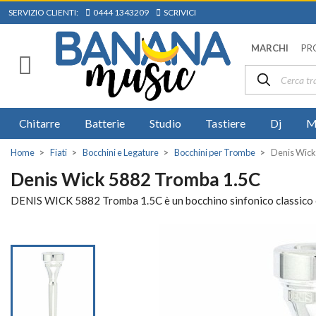
SERVIZIO CLIENTI:
0444 1343209
SCRIVICI
MARCHI
PR
Chitarre
Batterie
Studio
Tastiere
Dj
M
Home
Fiati
Bocchini e Legature
Bocchini per Trombe
Denis Wick
Denis Wick 5882 Tromba 1.5C
DENIS WICK 5882 Tromba 1.5C è un bocchino sinfonico classico con 