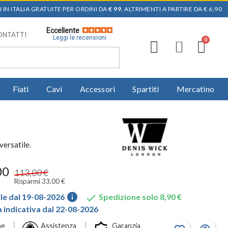
 IN ITALIA GRATUITE PER ORDINI DA
€ 99
, ALTRIMENTI A PARTIRE DA € 6,90
Eccellente
ONTATTI
Leggi le recensioni
Fiati
Cavi
Accessori
Spartiti
Mercatino
versatile.
00
113,00 €
Risparmi 33,00 €
info

le dal 19-08-2026
Spedizione solo 8,90 €
indicativa dal 22-08-2026
ne
Assistenza
Garanzia