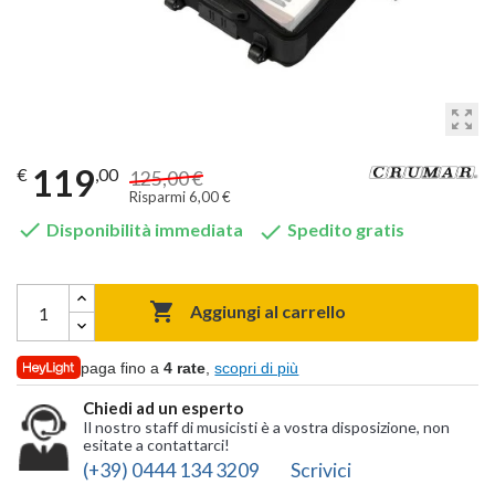
zoom_out_map
119
€
,00
125,00 €
Risparmi 6,00 €


Disponibilità immediata
Spedito gratis

Aggiungi al carrello
paga fino a
4 rate
,
scopri di più
Chiedi ad un esperto
Il nostro staff di musicisti è a vostra disposizione, non
esitate a contattarci!
(+39) 0444 134 3209
Scrivici