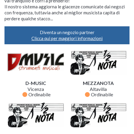
vai tranquillo e corri a prenderlo!
Il nostro sistema aggiorna le giacenze comunicate dai negozi
con frequenza, tuttavia anche al miglior musicista capita di
perdere qualche stacco...
Diventa un negozio partner
Clicca qui per maggiori informazioni
D-MUSIC
MEZZANOTA
Vicenza
Altavilla
fiber_manual_record
fiber_manual_record
Ordinabile
Ordinabile