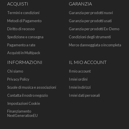
ACQUISTI
GARANZIA
Termini e condizioni
Garanzia per prodotti nuovi
Metodi di Pagamento
Garanzia per prodotti usati
Diritto di recesso
Garanzia per prodotti Ex-Demo
Spedizione e consegna
Condizioni degli strumenti
Pagamento a rate
Merce danneggiata o incompleta
Acquisti in Multipack
INFORMAZIONI
IL MIO ACCOUNT
Chi siamo
Il mio account
Privacy Policy
I miei ordini
Scuole di musica e associazioni
I miei indirizzi
Contatta il nostro negozio
I miei dati personali
Impostazioni Cookie
Finanziamento
NextGenerationEU