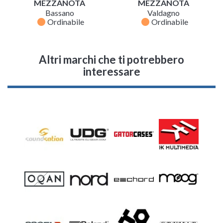
MEZZANOTA
MEZZANOTA
Bassano
Valdagno
fiber_manual_record
fiber_manual_record
Ordinabile
Ordinabile
Altri marchi che ti potrebbero
interessare