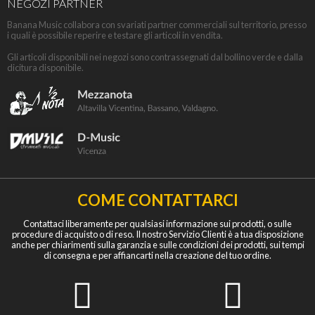
NEGOZI PARTNER
Banana Music collabora con svariati partner commerciali sul territorio, presso
i quali è possibile reperire e testare gli articoli in vendita.
Gli articoli disponibili nei negozi sono contrassegnati dal bollino verde e dalla
dicitura disponibile.
COME CONTATTARCI
Contattaci liberamente per qualsiasi informazione sui prodotti, o sulle
procedure di acquisto o di reso. Il nostro Servizio Clienti è a tua disposizione
anche per chiarimenti sulla garanzia e sulle condizioni dei prodotti, sui tempi
di consegna e per affiancarti nella creazione del tuo ordine.