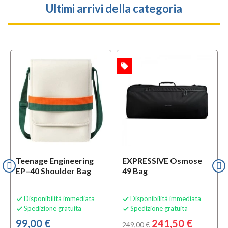
Ultimi arrivi della categoria
local_offer
OFFERTA
Teenage Engineering
EXPRESSIVE Osmose
EP–40 Shoulder Bag
49 Bag
Disponibilità immediata
Disponibilità immediata


Spedizione gratuita
Spedizione gratuita


99,00 €
241,50 €
249,00 €