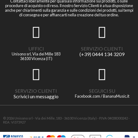
Contattaci liberamente per qualsiasi informazione sui prodotti, o sulle
procedure di acquisto o di reso. Il nostro Servizio Clienti è a tua disposizione
anche per chiarimenti sulla garanzia e sulle condizioni dei prodotti, sui tempi
di consegna e per affiancarti nella creazione del tuo ordine.
UFFICI
SERVIZIO CLIENTI
(+39) 0444 134 3209
Unisono srl, Via dei Mille 183
36100 Vicenza (IT)
SERVIZIO CLIENTI
SEGUICI SU
Scrivici un messaggio
Facebook.com / BananaMusic.it
© 2026 Unisono srl - Via dei Mille, 183 - 36100 Vicenza (Italy) - P.IVA 04038300242 -
REA: VI373927