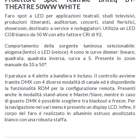
THEATRE 50WW WHITE
Faro spot a LED per applicazioni teatrali, studi televisivi,
produzioni itineranti, auditorium, concerti, stand fieristici,
showroom, destinato a service e noleggiatori. Utilizza un LED
COB bianco da 50 W con alto fattore CRI di 92.
Comportamento della sorgente luminosa selezionabile:
alogena (lento) o LED (veloce). 4 sono le curve dimmer: lineare,
quadrata, quadrata inversa, curva a S. Presente lo zoom
manuale da 10 a 50°.
Il paraluce a 4 alette a bandiera è incluso. Il controllo avviene
tramite DMX con 4 diverse modalità di canale ed è disponibnile
la funzionalità RDM per la configurazione remota. Presenti
anche le modalità stand-alone e Master/Slave, mentre in caso
di guasto DMX è possibile scegliere tra blackout e freeze. Per
la navigazione nei vari menu è presente un display LCD. Infine, il
corpo del faro è realizzato in alluminio estruso anodizzato
bianco con una robusta staffa.