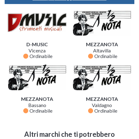
D-MUSIC
MEZZANOTA
Vicenza
Altavilla
fiber_manual_record
fiber_manual_record
Ordinabile
Ordinabile
MEZZANOTA
MEZZANOTA
Bassano
Valdagno
fiber_manual_record
fiber_manual_record
Ordinabile
Ordinabile
Altri marchi che ti potrebbero