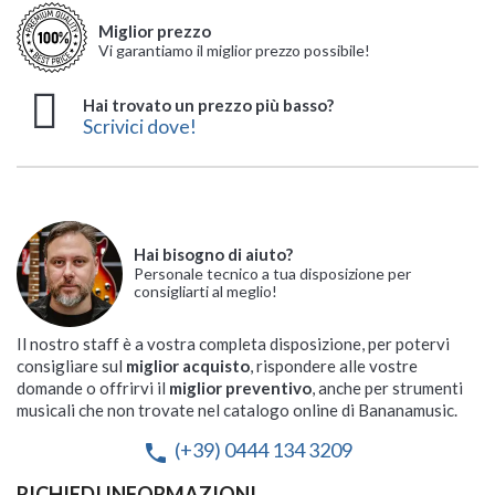
Miglior prezzo
Vi garantiamo il miglior prezzo possibile!
Hai trovato un prezzo più basso?
Scrivici dove!
Hai bisogno di aiuto?
Personale tecnico a tua disposizione per
consigliarti al meglio!
Il nostro staff è a vostra completa disposizione, per potervi
consigliare sul
miglior acquisto
, rispondere alle vostre
domande o offrirvi il
miglior preventivo
, anche per strumenti
musicali che non trovate nel catalogo online di Bananamusic.
(+39) 0444 134 3209
phone
RICHIEDI INFORMAZIONI