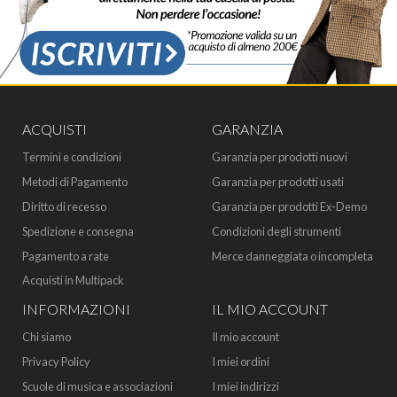
ACQUISTI
GARANZIA
Termini e condizioni
Garanzia per prodotti nuovi
Metodi di Pagamento
Garanzia per prodotti usati
Diritto di recesso
Garanzia per prodotti Ex-Demo
Spedizione e consegna
Condizioni degli strumenti
Pagamento a rate
Merce danneggiata o incompleta
Acquisti in Multipack
INFORMAZIONI
IL MIO ACCOUNT
Chi siamo
Il mio account
Privacy Policy
I miei ordini
Scuole di musica e associazioni
I miei indirizzi