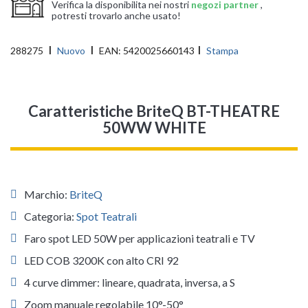
Verifica la disponibilita nei nostri
negozi partner
,
potresti trovarlo anche usato!
288275
Nuovo
EAN:
5420025660143
Stampa
Caratteristiche BriteQ BT-THEATRE
50WW WHITE
Marchio:
BriteQ
Categoria:
Spot Teatrali
Faro spot LED 50W per applicazioni teatrali e TV
LED COB 3200K con alto CRI 92
4 curve dimmer: lineare, quadrata, inversa, a S
Zoom manuale regolabile 10°-50°