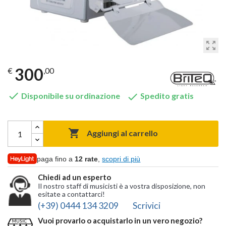
zoom_out_map
300
€
,00


Disponibile su ordinazione
Spedito gratis

Aggiungi al carrello
paga fino a
12 rate
,
scopri di più
Chiedi ad un esperto
Il nostro staff di musicisti è a vostra disposizione, non
esitate a contattarci!
(+39) 0444 134 3209
Scrivici
Vuoi provarlo o acquistarlo in un vero negozio?