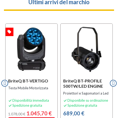
Ultimi arrivi del marchio
local_offer
TA
BriteQ BT-VERTIGO
BriteQ BT-PROFILE
500TW/LED ENGINE
Testa Mobile Motorizzata
Proiettori e Sagomatori a Led
Disponibilità immediata
Disponibile su ordinazione


Spedizione gratuita
Spedizione gratuita


1.045,70 €
689,00 €
1.078,00 €