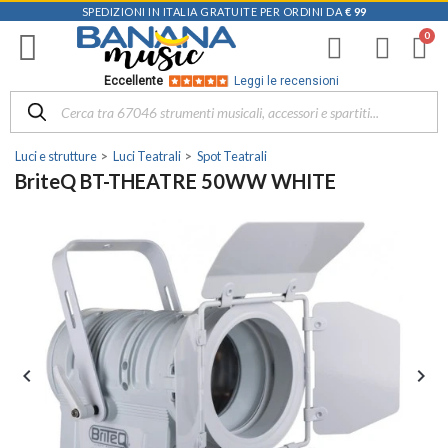
SPEDIZIONI IN ITALIA GRATUITE PER ORDINI DA
€ 99
Eccellente
Leggi le recensioni
Luci e strutture
Luci Teatrali
Spot Teatrali
BriteQ BT-THEATRE 50WW WHITE

