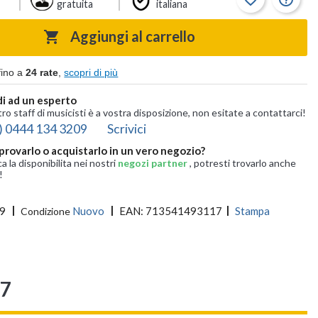
gratuita
italiana
Aggiungi al carrello

fino a
24 rate
,
scopri di più
i ad un esperto
tro staff di musicisti è a vostra disposizione, non esitate a contattarci!
) 0444 134 3209
Scrivici
provarlo o acquistarlo in un vero negozio?
ca la disponibilita nei nostri
negozi partner
, potresti trovarlo anche
!
9
Nuovo
EAN:
713541493117
Stampa
Condizione
47