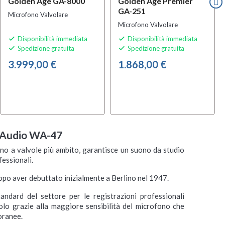
Golden Age GA-8000
Golden Age Premier
GA-251
Microfono Valvolare
Microfono Valvolare
Disponibilità immediata
Disponibilità immediata


Spedizione gratuita
Spedizione gratuita


3.999,00 €
1.868,00 €
 Audio WA-47
no a valvole più ambito, garantisce un suono da studio
fessionali.
po aver debuttato inizialmente a Berlino nel 1947.
andard del settore per le registrazioni professionali
colo grazie alla maggiore sensibilità del microfono che
oranee.