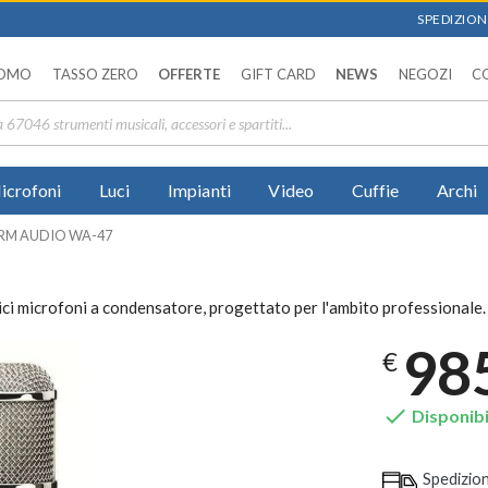
SPEDIZIONI
OMO
TASSO ZERO
OFFERTE
GIFT CARD
NEWS
NEGOZI
C
icrofoni
Luci
Impianti
Video
Cuffie
Archi
M AUDIO WA-47
ci microfoni a condensatore, progettato per l'ambito professionale.
98
€

Disponibi
Spedizio