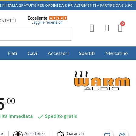
 IN ITALIA GRATUITE PER ORDINI DA
€ 99
, ALTRIMENTI A PARTIRE DA € 6,90
Eccellente
ONTATTI
Leggi le recensioni
Fiati
Cavi
Accessori
Spartiti
Mercatino
5
,00

lità immediata
Spedito gratis
ne
Assistenza
Garanzia
favorite_border
help_outline