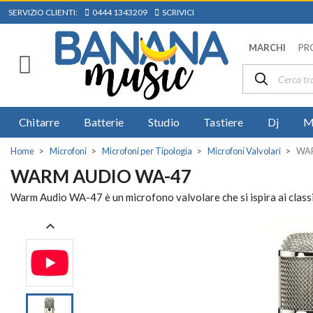
SERVIZIO CLIENTI:
0444 1343209
SCRIVICI
MARCHI
PR
Chitarre
Batterie
Studio
Tastiere
Dj
M
Home
Microfoni
Microfoni per Tipologia
Microfoni Valvolari
WAR
WARM AUDIO WA-47
Warm Audio WA-47 è un microfono valvolare che si ispira ai classi
