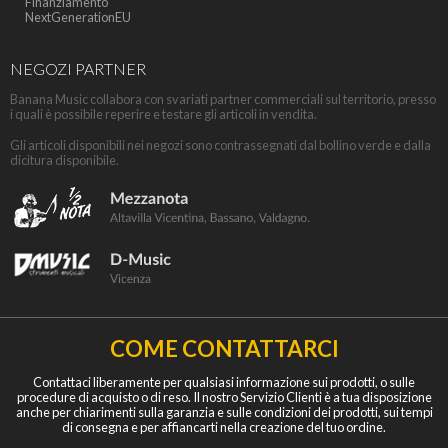
Finanziamento
NextGenerationEU
NEGOZI PARTNER
Banana Music collabora con svariati partner commerciali sul territorio, presso
i quali è possibile reperire e testare gli articoli in vendita.
Gli articoli disponibili nei negozi sono contrassegnati dal bollino verde e dalla
dicitura disponibile.
COME CONTATTARCI
Contattaci liberamente per qualsiasi informazione sui prodotti, o sulle
procedure di acquisto o di reso. Il nostro Servizio Clienti è a tua disposizione
anche per chiarimenti sulla garanzia e sulle condizioni dei prodotti, sui tempi
di consegna e per affiancarti nella creazione del tuo ordine.