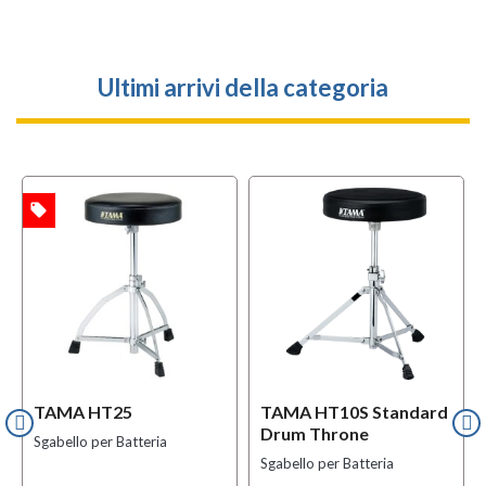
Ultimi arrivi della categoria
local_offer
l
TA
OFFERTA
TAMA HT25
TAMA HT10S Standard
Drum Throne
Sgabello per Batteria
Sgabello per Batteria