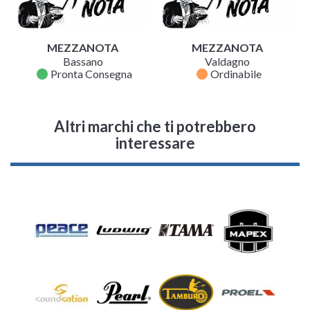
MEZZANOTA
MEZZANOTA
Bassano
Valdagno
fiber_manual_record
fiber_manual_record
Pronta Consegna
Ordinabile
Altri marchi che ti potrebbero
interessare