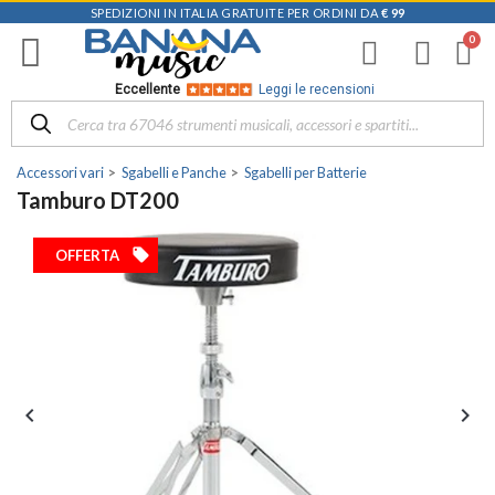
SPEDIZIONI IN ITALIA GRATUITE PER ORDINI DA
€ 99
Eccellente
Leggi le recensioni
Accessori vari
Sgabelli e Panche
Sgabelli per Batterie
Tamburo DT200
local_offer
OFFERTA

