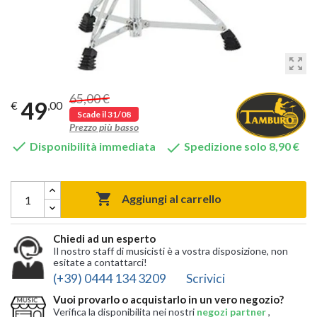
zoom_out_map
65,00 €
49
€
,00
Scade il 31/08
Prezzo più basso


Disponibilità immediata
Spedizione solo 8,90 €

Aggiungi al carrello
Chiedi ad un esperto
Il nostro staff di musicisti è a vostra disposizione, non
esitate a contattarci!
(+39) 0444 134 3209
Scrivici
Vuoi provarlo o acquistarlo in un vero negozio?
Verifica la disponibilita nei nostri
negozi partner
,