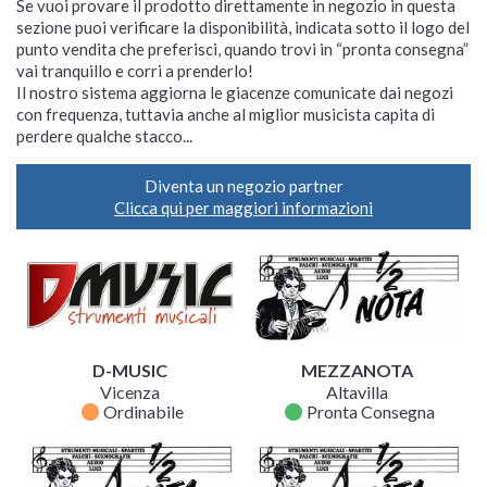
Se vuoi provare il prodotto direttamente in negozio in questa
sezione puoi verificare la disponibilità, indicata sotto il logo del
punto vendita che preferisci, quando trovi in “pronta consegna”
vai tranquillo e corri a prenderlo!
Il nostro sistema aggiorna le giacenze comunicate dai negozi
con frequenza, tuttavia anche al miglior musicista capita di
perdere qualche stacco...
Diventa un negozio partner
Clicca qui per maggiori informazioni
D-MUSIC
MEZZANOTA
Vicenza
Altavilla
fiber_manual_record
fiber_manual_record
Ordinabile
Pronta Consegna