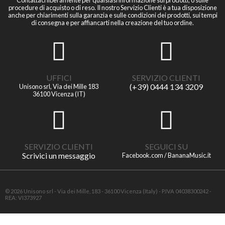
Contattaci liberamente per qualsiasi informazione sui prodotti, o sulle
procedure di acquisto o di reso. Il nostro Servizio Clienti è a tua disposizione
anche per chiarimenti sulla garanzia e sulle condizioni dei prodotti, sui tempi
di consegna e per affiancarti nella creazione del tuo ordine.
UFFICI
SERVIZIO CLIENTI
(+39) 0444 134 3209
Unisono srl, Via dei Mille 183
36100 Vicenza (IT)
SERVIZIO CLIENTI
SEGUICI SU
Scrivici un messaggio
Facebook.com / BananaMusic.it
© 2026 Unisono srl - Via dei Mille, 183 - 36100 Vicenza (Italy) - P.IVA 04038300242 -
REA: VI373927