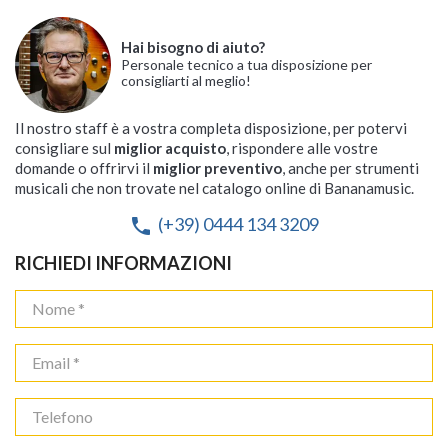
Hai bisogno di aiuto?
Personale tecnico a tua disposizione per
consigliarti al meglio!
Il nostro staff è a vostra completa disposizione, per potervi
consigliare sul
miglior acquisto
, rispondere alle vostre
domande o offrirvi il
miglior preventivo
, anche per strumenti
musicali che non trovate nel catalogo online di Bananamusic.
(+39) 0444 134 3209
phone
RICHIEDI INFORMAZIONI