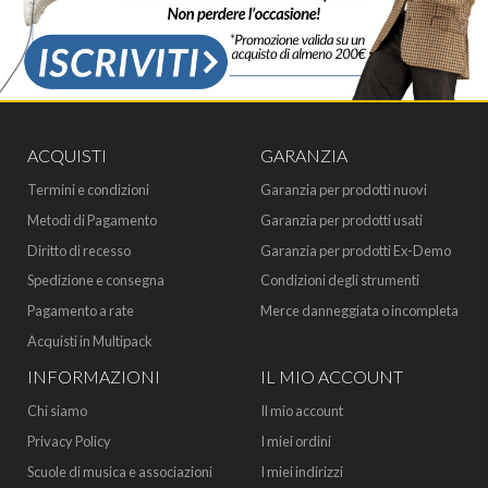
ACQUISTI
GARANZIA
Termini e condizioni
Garanzia per prodotti nuovi
Metodi di Pagamento
Garanzia per prodotti usati
Diritto di recesso
Garanzia per prodotti Ex-Demo
Spedizione e consegna
Condizioni degli strumenti
Pagamento a rate
Merce danneggiata o incompleta
Acquisti in Multipack
INFORMAZIONI
IL MIO ACCOUNT
Chi siamo
Il mio account
Privacy Policy
I miei ordini
Scuole di musica e associazioni
I miei indirizzi