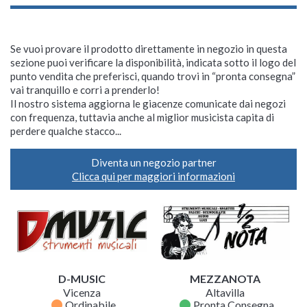
Se vuoi provare il prodotto direttamente in negozio in questa
sezione puoi verificare la disponibilità, indicata sotto il logo del
punto vendita che preferisci, quando trovi in “pronta consegna”
vai tranquillo e corri a prenderlo!
Il nostro sistema aggiorna le giacenze comunicate dai negozi
con frequenza, tuttavia anche al miglior musicista capita di
perdere qualche stacco...
Diventa un negozio partner
Clicca qui per maggiori informazioni
D-MUSIC
MEZZANOTA
Vicenza
Altavilla
fiber_manual_record
fiber_manual_record
Ordinabile
Pronta Consegna