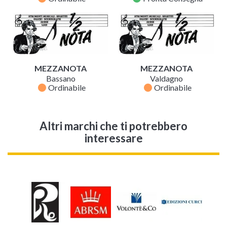
MEZZANOTA
MEZZANOTA
Bassano
Valdagno
fiber_manual_record
fiber_manual_record
Ordinabile
Ordinabile
Altri marchi che ti potrebbero
interessare