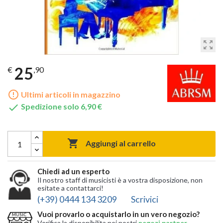
zoom_out_map
25
€
,90
error_outline
Ultimi articoli in magazzino

Spedizione solo 6,90 €

Aggiungi al carrello
Chiedi ad un esperto
Il nostro staff di musicisti è a vostra disposizione, non
esitate a contattarci!
(+39) 0444 134 3209
Scrivici
Vuoi provarlo o acquistarlo in un vero negozio?
Verifica la disponibilita nei nostri
negozi partner
,