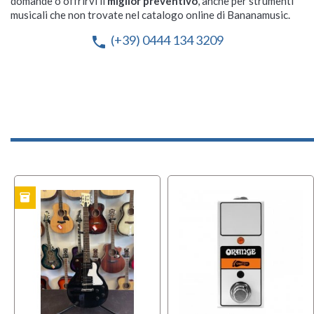
domande o offrirvi il
miglior preventivo
, anche per strumenti
musicali che non trovate nel catalogo online di Bananamusic.
(+39) 0444 134 3209
phone
inventory
TO
OFFERT