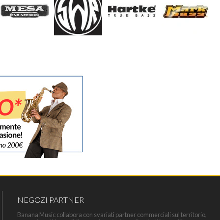
NEGOZI PARTNER
Banana Music collabora con svariati partner commerciali sul territorio,