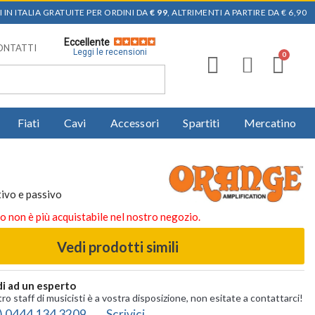
 IN ITALIA GRATUITE PER ORDINI DA
€ 99
, ALTRIMENTI A PARTIRE DA € 6,90
Eccellente
ONTATTI
Leggi le recensioni
Fiati
Cavi
Accessori
Spartiti
Mercatino
ivo e passivo
o non è più acquistabile nel nostro negozio.
Vedi prodotti simili
i ad un esperto
tro staff di musicisti è a vostra disposizione, non esitate a contattarci!
) 0444 134 3209
Scrivici