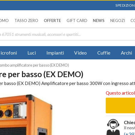
SPEDIZIONI
OMO
TASSO ZERO
OFFERTE
GIFT CARD
NEWS
NEGOZI
C
icrofoni
Luci
Impianti
Video
Cuffie
Archi
mbo amplificatore per basso (EX DEMO)
re per basso (EX DEMO)
r basso (EX DEMO) Amplificatore per basso 300W con ingresso att
Questo articol
Chied
Il nos
(+39