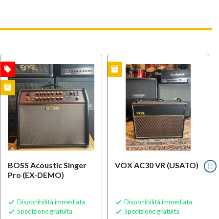
local_offer
inventory
i
USATO
USATO
inventory
BOSS Acoustic Singer
VOX AC30 VR (USATO)
Pro (EX-DEMO)
Disponibilità immediata
Disponibilità immediata


Spedizione gratuita
Spedizione gratuita

