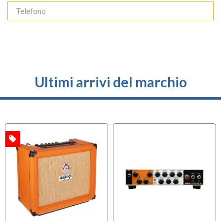
Ultimi arrivi del marchio
local_offer
A