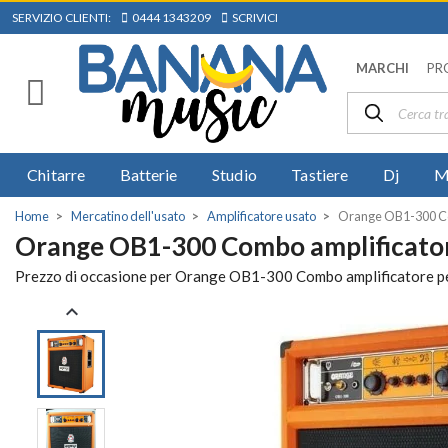
SERVIZIO CLIENTI:
0444 1343209
SCRIVICI
MARCHI
PR
Chitarre
Batterie
Studio
Tastiere
Dj
M
Home
Mercatino dell'usato
Amplificatore usato
Orange OB1-300 Co
Orange OB1-300 Combo amplificato
Prezzo di occasione per Orange OB1-300 Combo amplificatore pe
