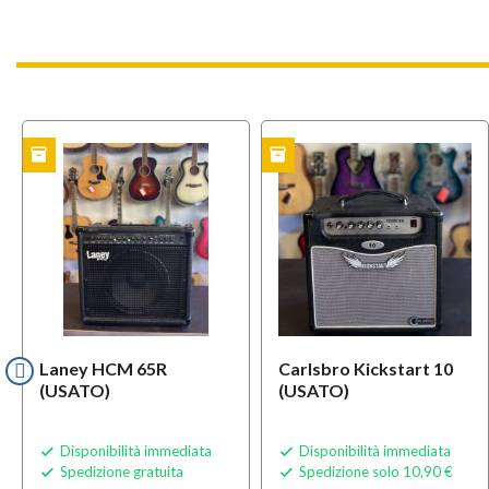
inventory
inventory
TO
USATO
USAT
Laney HCM 65R
Carlsbro Kickstart 10
(USATO)
(USATO)
Disponibilità immediata
Disponibilità immediata


Spedizione gratuita
Spedizione solo 10,90 €

