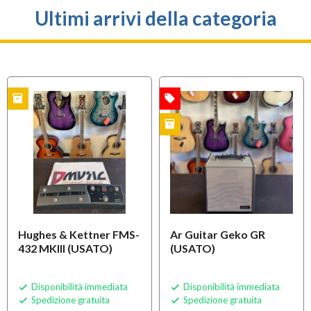
Ultimi arrivi della categoria
inventory
local_offer
O
OFFERTA
OFFERTA
inventory
USATO
USATO
Hughes & Kettner FMS-
Ar Guitar Geko GR
432 MKIII (USATO)
(USATO)
Disponibilità immediata
Disponibilità immediata


Spedizione gratuita
Spedizione gratuita

