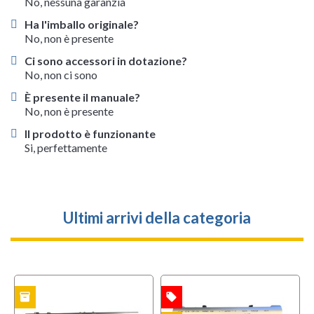
No, nessuna garanzia
Ha l'imballo originale?
No, non è presente
Ci sono accessori in dotazione?
No, non ci sono
È presente il manuale?
No, non è presente
Il prodotto è funzionante
Si, perfettamente
Ultimi arrivi della categoria
inventory
local_offer
l
TO
OFFERTA
OFFERTA