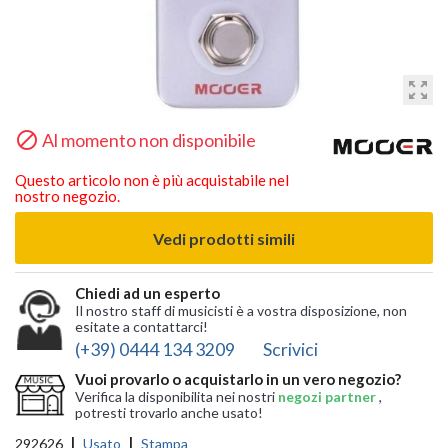
zoom_out_map

Al momento non disponibile
Questo articolo non è più acquistabile nel
nostro negozio.
Vedi prodotti simili
Chiedi ad un esperto
Il nostro staff di musicisti è a vostra disposizione, non
esitate a contattarci!
(+39) 0444 134 3209
Scrivici
Vuoi provarlo o acquistarlo in un vero negozio?
Verifica la disponibilita nei nostri
negozi partner
,
potresti trovarlo anche usato!
292626
Usato
Stampa