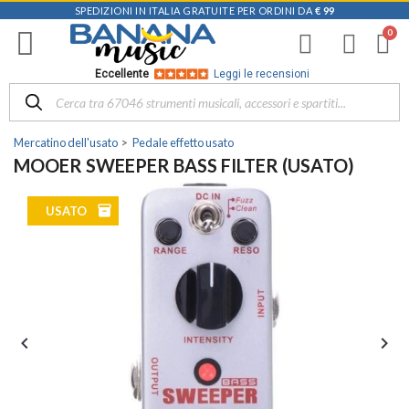
SPEDIZIONI IN ITALIA GRATUITE PER ORDINI DA
€ 99
Eccellente
Leggi le recensioni
Mercatino dell'usato
Pedale effetto usato
MOOER SWEEPER BASS FILTER (USATO)
inventory
USATO

