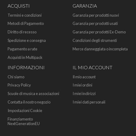
ACQUISTI
GARANZIA
Termini e condizioni
Garanzia per prodotti nuovi
Metodi di Pagamento
Garanzia per prodotti usati
Diritto di recesso
Garanzia per prodotti Ex-Demo
Spedizione e consegna
Condizioni degli strumenti
Pagamento a rate
Merce danneggiata o incompleta
Acquisti in Multipack
INFORMAZIONI
IL MIO ACCOUNT
Chi siamo
Il mio account
Privacy Policy
I miei ordini
Scuole di musica e associazioni
I miei indirizzi
Contatta il nostro negozio
I miei dati personali
Impostazioni Cookie
Finanziamento
NextGenerationEU