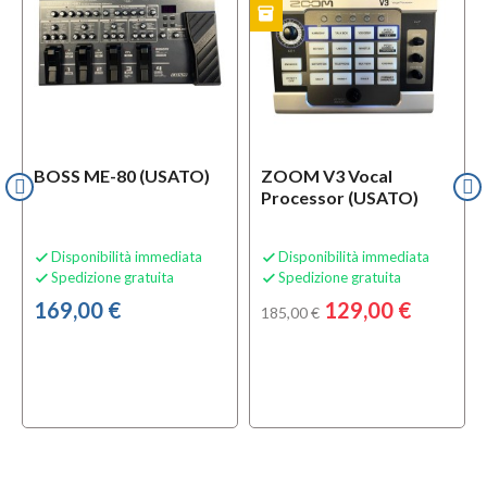
inventory
i
USATO
USATO
BOSS ME-80 (USATO)
ZOOM V3 Vocal
Processor (USATO)
Disponibilità immediata
Disponibilità immediata


Spedizione gratuita
Spedizione gratuita


169,00 €
129,00 €
185,00 €