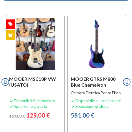
local_offer
TA
inventory
TO
MOOER MSC10P VW
MOOER GTRS M800
(USATO)
Blue Chameleon
Chitarra Elettrica Ponte Fisso
Disponibilità immediata
Disponibile su ordinazione


Spedizione gratuita
Spedizione gratuita


129,00 €
581,00 €
169,00 €