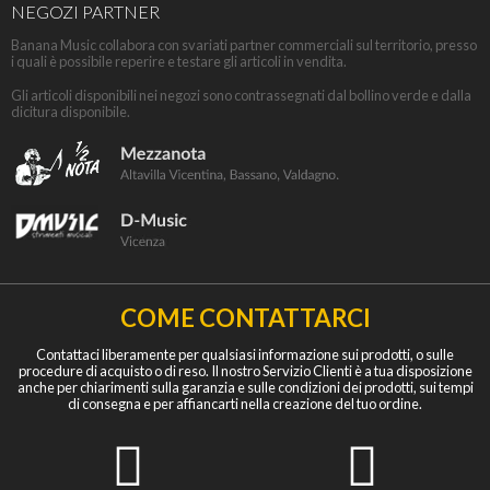
NEGOZI PARTNER
Banana Music collabora con svariati partner commerciali sul territorio, presso
i quali è possibile reperire e testare gli articoli in vendita.
Gli articoli disponibili nei negozi sono contrassegnati dal bollino verde e dalla
dicitura disponibile.
COME CONTATTARCI
Contattaci liberamente per qualsiasi informazione sui prodotti, o sulle
procedure di acquisto o di reso. Il nostro Servizio Clienti è a tua disposizione
anche per chiarimenti sulla garanzia e sulle condizioni dei prodotti, sui tempi
di consegna e per affiancarti nella creazione del tuo ordine.