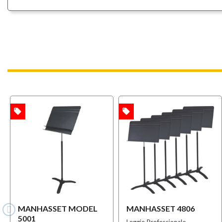
local_offer
local_offer
TA
OFFERTA
MANHASSET MODEL
MANHASSET 4806
5001
Leggio Professionale