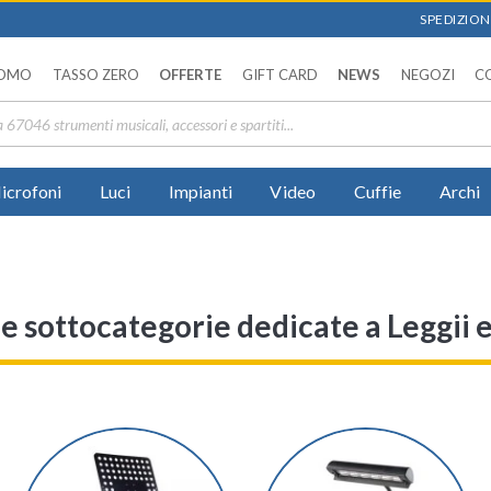
SPEDIZIONI
OMO
TASSO ZERO
OFFERTE
GIFT CARD
NEWS
NEGOZI
C
icrofoni
Luci
Impianti
Video
Cuffie
Archi
 le sottocategorie dedicate a Leggii 