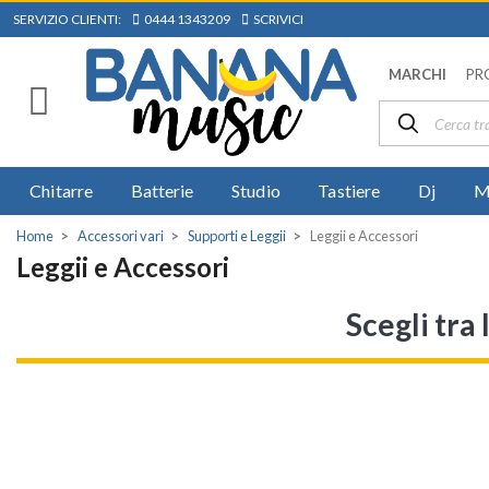
SERVIZIO CLIENTI:
0444 1343209
SCRIVICI
MARCHI
PR
Chitarre
Batterie
Studio
Tastiere
Dj
M
Home
Accessori vari
Supporti e Leggii
Leggii e Accessori
Leggii e Accessori
Scegli tra