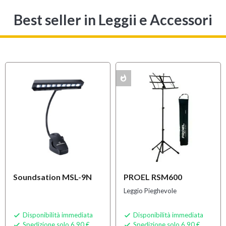
Best seller
in Leggii e Accessori
whatshot
MULTIPACK
Soundsation MSL-9N
PROEL RSM600
Leggio Pieghevole
Disponibilità immediata
Disponibilità immediata


Spedizione solo 6,90 €
Spedizione solo 6,90 €

