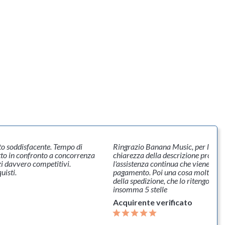
Banana Music, per la competenza, serietà,
Primo acquisto che
della descrizione prodotto e soprattutto per
bene nel processo 
a continua che viene fornita anche dopo il
conoscevo banana 
 Poi una cosa molto importante è la velocità
considerazione per 
zione, che lo ritengo un aspetto indispensabile,
Acquirente veri
stelle
e verificato