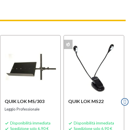
whatshot
MULTIPACK
QUIK LOK MS/303
QUIK LOK MS22
Leggio Professionale
Disponibilità immediata
Disponibilità immediata


Spedizione solo 6,90 €
Spedizione solo 6,90 €

