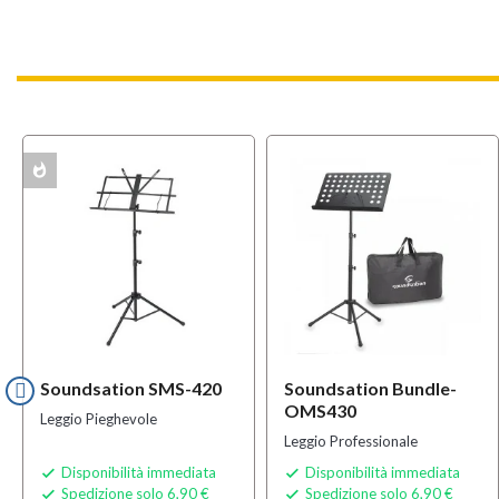
whatshot
ACK
MULTIPAC
Soundsation SMS-420
Soundsation Bundle-
OMS430
Leggio Pieghevole
Leggio Professionale
Disponibilità immediata
Disponibilità immediata


Spedizione solo 6,90 €
Spedizione solo 6,90 €

