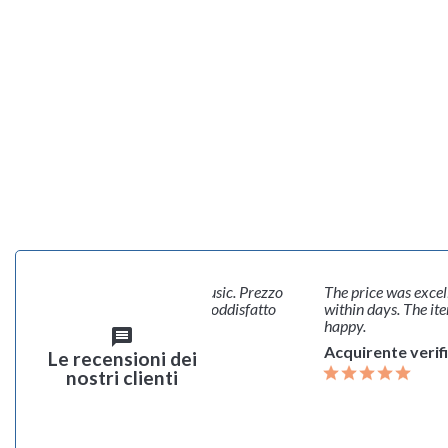
The price was excellent. Ordering was easy and delivery
Esp
within days. The item was safely packaged. I am very
spe
happy.
ch
message
Sic
Acquirente verificato
Le recensioni dei
Ac
nostri clienti