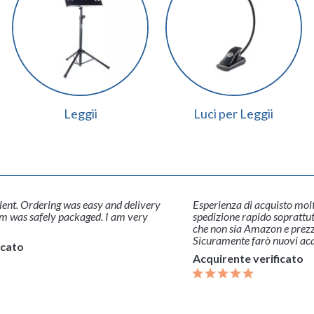
Leggii
Luci per Leggii
erienza di acquisto molto soddisfacente. Tempo di
Ringrazio 
dizione rapido soprattutto in confronto a concorrenza
chiarezza 
e non sia Amazon e prezzi davvero competitivi.
l'assistenz
uramente farò nuovi acquisti.
pagamento.
della spedi
quirente verificato
insomma 5 
Acquirent