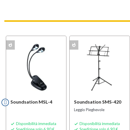
whatshot
whatshot
ACK
MULTIPACK
Soundsation MSL-4
Soundsation SMS-420
Leggio Pieghevole
Disponibilità immediata
Disponibilità immediata


Spedizione solo 6,90 €
Spedizione solo 6,90 €

