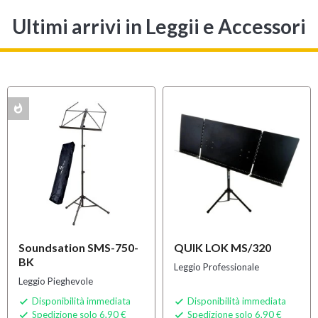
Ultimi arrivi
in Leggii e Accessori
whatshot
K
Soundsation SMS-750-
QUIK LOK MS/320
BK
Leggio Professionale
Leggio Pieghevole
Disponibilità immediata
Disponibilità immediata


Spedizione solo 6,90 €
Spedizione solo 6,90 €

