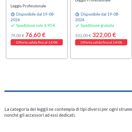
Leggio Professionale
Disponibile dal 19-08-
Disponibile dal 19-08-
schedule
schedule
2026
2026
Spedizione solo 6,90 €
Spedizione gratuita


76,60 €
322,00 €
79,00 €
332,00 €
Offerta valida fino al 14/08
Offerta valida fino al 14/08
La categoria dei leggii ne contempla di tipi diversi per ogni strumen
nonché gli accessori ad essi dedicati.