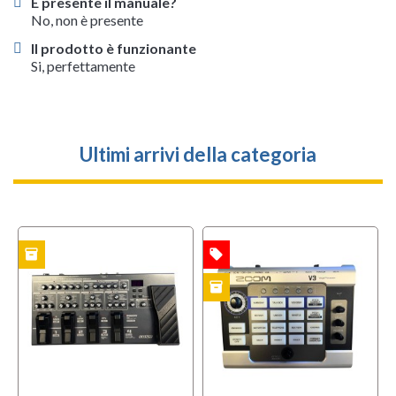
È presente il manuale?
No, non è presente
Il prodotto è funzionante
Si, perfettamente
Ultimi arrivi della categoria
inventory
local_offer
l
TO
OFFERTA
OFFERTA
inventory
i
USATO
USATO