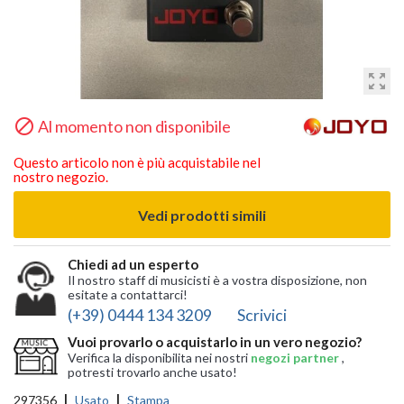
zoom_out_map

Al momento non disponibile
Questo articolo non è più acquistabile nel
nostro negozio.
Vedi prodotti simili
Chiedi ad un esperto
Il nostro staff di musicisti è a vostra disposizione, non
esitate a contattarci!
(+39) 0444 134 3209
Scrivici
Vuoi provarlo o acquistarlo in un vero negozio?
Verifica la disponibilita nei nostri
negozi partner
,
potresti trovarlo anche usato!
297356
Usato
Stampa