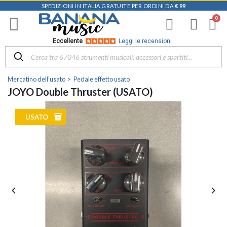
SPEDIZIONI IN ITALIA GRATUITE PER ORDINI DA
€ 99
Eccellente
Leggi le recensioni
Mercatino dell'usato
Pedale effetto usato
JOYO Double Thruster (USATO)
inventory
USATO

