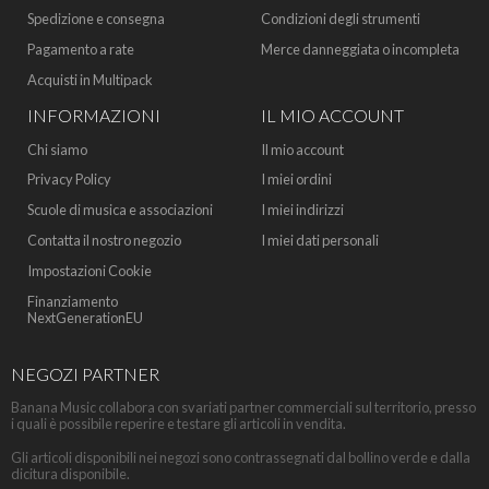
Spedizione e consegna
Condizioni degli strumenti
Pagamento a rate
Merce danneggiata o incompleta
Acquisti in Multipack
INFORMAZIONI
IL MIO ACCOUNT
Chi siamo
Il mio account
Privacy Policy
I miei ordini
Scuole di musica e associazioni
I miei indirizzi
Contatta il nostro negozio
I miei dati personali
Impostazioni Cookie
Finanziamento
NextGenerationEU
NEGOZI PARTNER
Banana Music collabora con svariati partner commerciali sul territorio, presso
i quali è possibile reperire e testare gli articoli in vendita.
Gli articoli disponibili nei negozi sono contrassegnati dal bollino verde e dalla
dicitura disponibile.