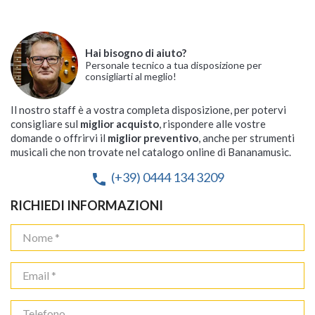
Hai bisogno di aiuto?
Personale tecnico a tua disposizione per
consigliarti al meglio!
Il nostro staff è a vostra completa disposizione, per potervi
consigliare sul
miglior acquisto
, rispondere alle vostre
domande o offrirvi il
miglior preventivo
, anche per strumenti
musicali che non trovate nel catalogo online di Bananamusic.
(+39) 0444 134 3209
phone
RICHIEDI INFORMAZIONI