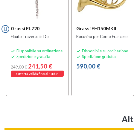
Grassi FL720
Grassi FH150MKII
Flauto Traverso in Do
Bocchino per Corno Francese
Disponibile su ordinazione
Disponibile su ordinazione


Spedizione gratuita
Spedizione gratuita


241,50 €
590,00 €
249,00 €
Offerta valida fino al 14/08
Alt