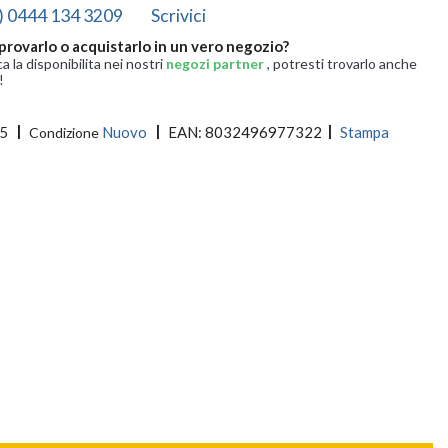
) 0444 134 3209
Scrivici
provarlo o acquistarlo in un vero negozio?
ca la disponibilita nei nostri
negozi partner
, potresti trovarlo anche
!
5
Nuovo
EAN:
8032496977322
Stampa
Condizione