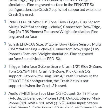
simulation, Fine engraved surface In the EFNOTE 5X
configuration, the Crash 2 cup is not supported when the
Crash 3 is used.
Ride EFD-C18 Size: 18" Zone: Bow / Edge / Cup Sensor:
Multi (360° flat sensing + choke) Connector: Bow/Edge,
Cup (2x TRS Phones) Features: Weight simulation, Fine
engraved surface
Splash EFD-C08 Size: 8" Zone: Bow / Edge Sensor: Multi
(360° flat sensing + choke) Connector: Bow/Edge (TRS
Phones) Features: Weight simulation, Fine engraved
surface Sound Module: EFD-5X.
Trigger Interface 3-Zone: Snare, Crash 1/2*, Ride 2-Zone:
Tom 1/2/3/4, HH, Crash 3 1-Zone: Kick Crash 1/2
support 3-zone with using Tom 4/Crash 3 cables. In the
EFNOTE 5X configuration, the Crash 2 cup is not
supported when the Crash 3 is used.
Audio / MIDI Interface Line (1/2) Output: 2x TS Phone
(+4dBu, Unbalanced) Phones (3/4) Output: Stereo Mini-
Phone (320 mW + 320 mW @32Ω) Audio Input: Stereo
Mini-Phone (+2dBu Max) USB Audio: 8-ch Output / 2-ch