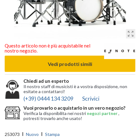
zoom_out_map
Questo articolo non è più acquistabile nel
nostro negozio.
Vedi prodotti simili
Chiedi ad un esperto
Il nostro staff di musicisti è a vostra disposizione, non
esitate a contattarci!
(+39) 0444 134 3209
Scrivici
Vuoi provarlo o acquistarlo in un vero negozio?
Verifica la disponibilita nei nostri
negozi partner
,
potresti trovarlo anche usato!
253073
Nuovo
Stampa