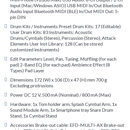
Input (Mac/Windows ASIO) USB MIDI In/Out Bluetooth
Audio Input Bluetooth MIDI (BLE) In/Out MIDI Out: 5-
pin DIN
Drum Kits / Instruments Preset Drum Kits: 17 (Editable)
User Drum Kits: 83 Instruments: Acoustic
Drums/Cymbals (Stereo), Percussion (Stereo), Attack
Elements User Inst Library: 128 (Can be stored
customized instruments)
Edit Parameters Level, Pan, Tuning, Muffling (for each
pad) 2-Band EQ (for each pad) Ambience Effect (8
Types) Pad Layer
Dimensions 172 (W) x 106 (D) x 47 (H) mm 700 g
Excluding protrusions
Power DC 12 V, 500 mA (Nominal) / 800 mA (Max)
Hardware: 1x Tom holder arm, Splash Cymbal Arm, 1x
Sound Module Arm, 1x Smartphone tray Snare Drum
Stand, 1x Cymbal Stand
Accessories Brake-out cable: EFD-MULTI-AX Brake-out