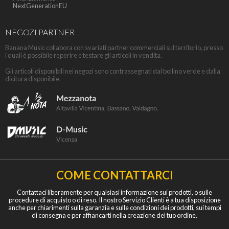
NextGenerationEU
NEGOZI PARTNER
Banana Music collabora con svariati partner commerciali sul territorio, presso
i quali è possibile reperire e testare gli articoli in vendita.
Gli articoli disponibili nei negozi sono contrassegnati dal bollino verde e dalla
dicitura disponibile.
COME CONTATTARCI
Contattaci liberamente per qualsiasi informazione sui prodotti, o sulle
procedure di acquisto o di reso. Il nostro Servizio Clienti è a tua disposizione
anche per chiarimenti sulla garanzia e sulle condizioni dei prodotti, sui tempi
di consegna e per affiancarti nella creazione del tuo ordine.