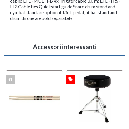
cable: EFD-MULTI-B 4x Trigger cable 3.0 m: EFD-TRS-
LL3 Cable ties Quickstart guide Snare drum stand and
cymbal stand are optional. Kick pedal, hi-hat stand and
drum throne are sold separately
Accessori interessanti
whatshot
local_offer
OFFERTA
ACK