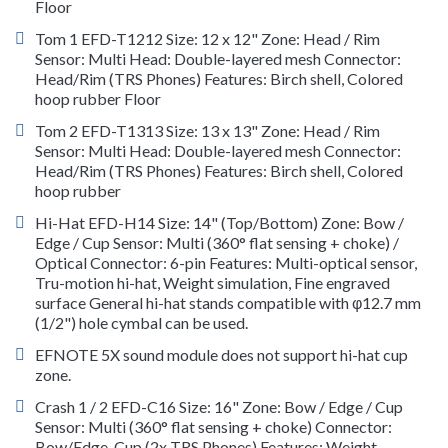
Floor
Tom 1 EFD-T1212 Size: 12 x 12" Zone: Head / Rim
Sensor: Multi Head: Double-layered mesh Connector:
Head/Rim (TRS Phones) Features: Birch shell, Colored
hoop rubber Floor
Tom 2 EFD-T1313 Size: 13 x 13" Zone: Head / Rim
Sensor: Multi Head: Double-layered mesh Connector:
Head/Rim (TRS Phones) Features: Birch shell, Colored
hoop rubber
Hi-Hat EFD-H14 Size: 14" (Top/Bottom) Zone: Bow /
Edge / Cup Sensor: Multi (360° flat sensing + choke) /
Optical Connector: 6-pin Features: Multi-optical sensor,
Tru-motion hi-hat, Weight simulation, Fine engraved
surface General hi-hat stands compatible with φ12.7 mm
(1/2") hole cymbal can be used.
EFNOTE 5X sound module does not support hi-hat cup
zone.
Crash 1 / 2 EFD-C16 Size: 16" Zone: Bow / Edge / Cup
Sensor: Multi (360° flat sensing + choke) Connector:
Bow/Edge, Cup (2x TRS Phones) Features: Weight