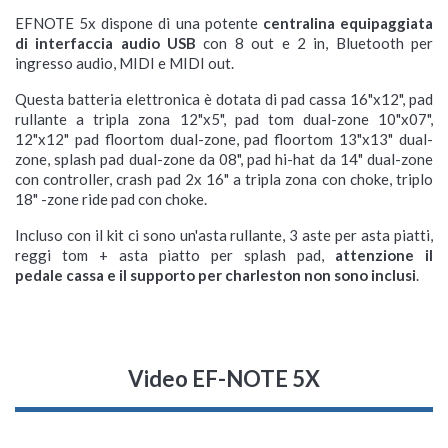
EFNOTE 5x dispone di una potente
centralina equipaggiata
di interfaccia audio USB
con 8 out e 2 in, Bluetooth per
ingresso audio, MIDI e MIDI out.
Questa batteria elettronica è dotata di pad cassa 16"x12", pad
rullante a tripla zona 12"x5", pad tom dual-zone 10"x07",
12"x12" pad floortom dual-zone, pad floortom 13"x13" dual-
zone, splash pad dual-zone da 08", pad hi-hat da 14" dual-zone
con controller, crash pad 2x 16" a tripla zona con choke, triplo
18" -zone ride pad con choke.
Incluso con il kit ci sono un'asta rullante, 3 aste per asta piatti,
reggi tom + asta piatto per splash pad,
attenzione il
pedale cassa e il supporto per charleston non sono inclusi
.
Video EF-NOTE 5X