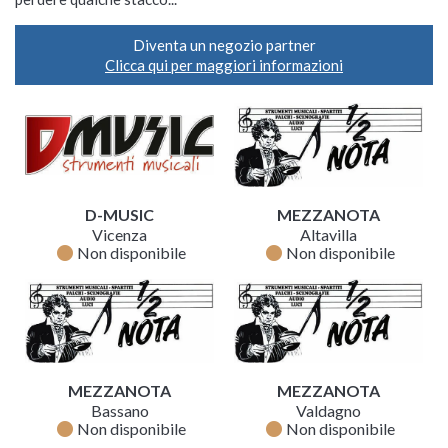
Diventa un negozio partner
Clicca qui per maggiori informazioni
D-MUSIC
MEZZANOTA
Vicenza
Altavilla
fiber_manual_record
fiber_manual_record
Non disponibile
Non disponibile
MEZZANOTA
MEZZANOTA
Bassano
Valdagno
fiber_manual_record
fiber_manual_record
Non disponibile
Non disponibile