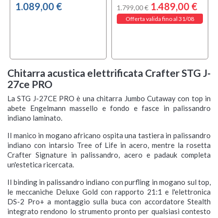
1.089,00 €
1.489,00 €
1.799,00 €
Offerta valida fino al 31/08
Chitarra acustica elettrificata Crafter STG J-
27ce PRO
La STG J-27CE PRO è una chitarra Jumbo Cutaway con top in
abete Engelmann massello e fondo e fasce in palissandro
indiano laminato.
Il manico in mogano africano ospita una tastiera in palissandro
indiano con intarsio Tree of Life in acero, mentre la rosetta
Crafter Signature in palissandro, acero e padauk completa
un'estetica ricercata.
Il binding in palissandro indiano con purfling in mogano sul top,
le meccaniche Deluxe Gold con rapporto 21:1 e l'elettronica
DS-2 Pro+ a montaggio sulla buca con accordatore Stealth
integrato rendono lo strumento pronto per qualsiasi contesto