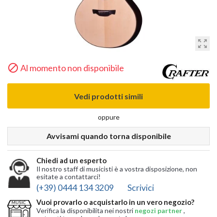
zoom_out_map

Al momento non disponibile
Vedi prodotti simili
oppure
Avvisami quando torna disponibile
Chiedi ad un esperto
Il nostro staff di musicisti è a vostra disposizione, non
esitate a contattarci!
(+39) 0444 134 3209
Scrivici
Vuoi provarlo o acquistarlo in un vero negozio?
Verifica la disponibilita nei nostri
negozi partner
,