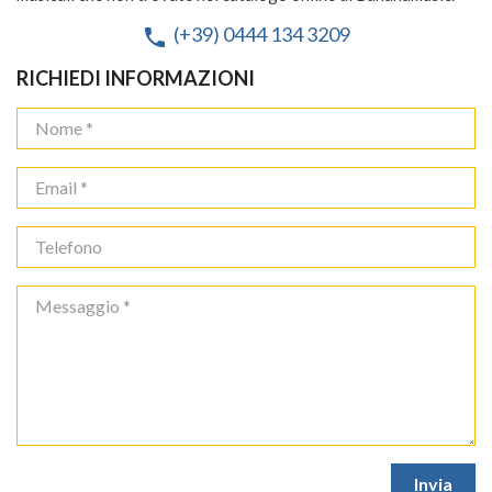
(+39) 0444 134 3209
phone
RICHIEDI INFORMAZIONI