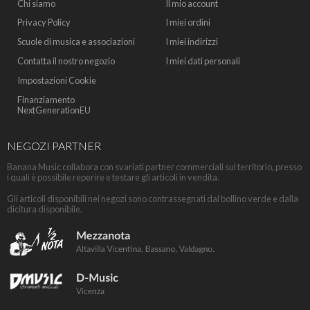
Chi siamo
Il mio account
Privacy Policy
I miei ordini
Scuole di musica e associazioni
I miei indirizzi
Contatta il nostro negozio
I miei dati personali
Impostazioni Cookie
Finanziamento
NextGenerationEU
NEGOZI PARTNER
Banana Music collabora con svariati partner commerciali sul territorio, presso
i quali è possibile reperire e testare gli articoli in vendita.
Gli articoli disponibili nei negozi sono contrassegnati dal bollino verde e dalla
dicitura disponibile.