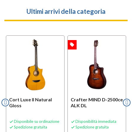
Ultimi arrivi della categoria
local_offer
OFFERTA
Cort Luxe II Natural
Crafter MIND D-2500ce
Gloss
ALK DL
Disponibile su ordinazione
Disponibilità immediata


Spedizione gratuita
Spedizione gratuita

