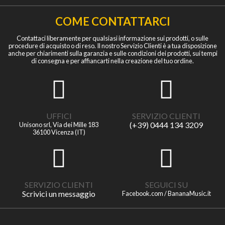
COME CONTATTARCI
Contattaci liberamente per qualsiasi informazione sui prodotti, o sulle
procedure di acquisto o di reso. Il nostro Servizio Clienti è a tua disposizione
anche per chiarimenti sulla garanzia e sulle condizioni dei prodotti, sui tempi
di consegna e per affiancarti nella creazione del tuo ordine.
UFFICI
SERVIZIO CLIENTI
(+39) 0444 134 3209
Unisono srl, Via dei Mille 183
36100 Vicenza (IT)
SERVIZIO CLIENTI
SEGUICI SU
Scrivici un messaggio
Facebook.com / BananaMusic.it