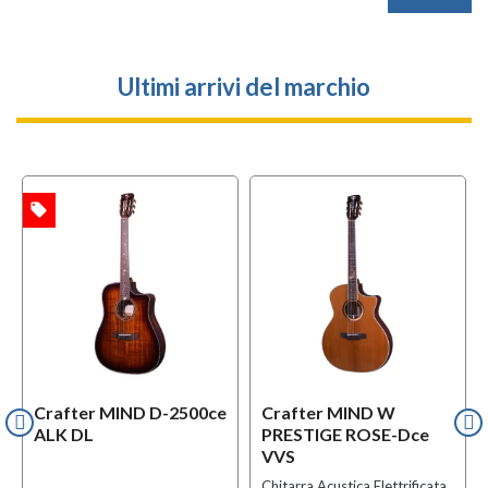
Ultimi arrivi del marchio
local_offer
l
TA
OFFERTA
Crafter MIND D-2500ce
Crafter MIND W
ALK DL
PRESTIGE ROSE-Dce
VVS
Chitarra Acustica Elettrificata