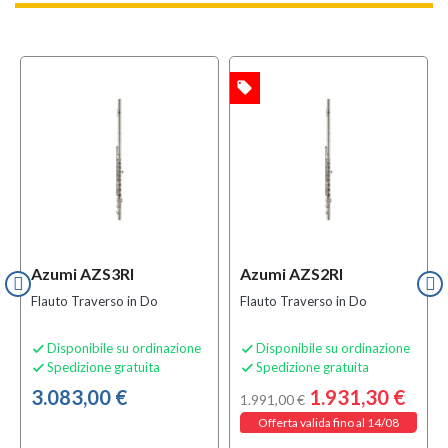
local_offer
OFFERTA
Azumi AZS3RI
Azumi AZS2RI
Flauto Traverso in Do
Flauto Traverso in Do
Disponibile su ordinazione
Disponibile su ordinazione


Spedizione gratuita
Spedizione gratuita


3.083,00 €
1.931,30 €
1.991,00 €
Offerta valida fino al 14/08