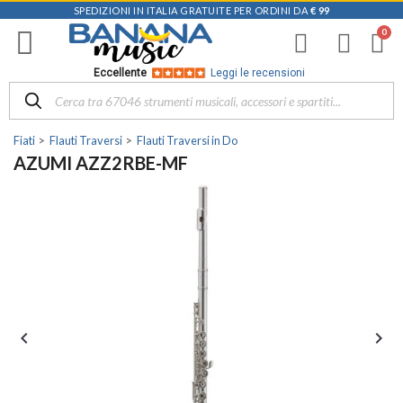
SPEDIZIONI IN ITALIA GRATUITE PER ORDINI DA
€ 99
Eccellente
Leggi le recensioni
Fiati
Flauti Traversi
Flauti Traversi in Do
AZUMI AZZ2RBE-MF

