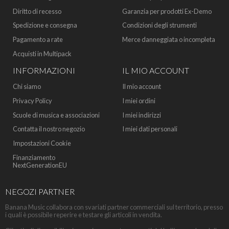
Diritto di recesso
Garanzia per prodotti Ex-Demo
Spedizione e consegna
Condizioni degli strumenti
Pagamento a rate
Merce danneggiata o incompleta
Acquisti in Multipack
INFORMAZIONI
IL MIO ACCOUNT
Chi siamo
Il mio account
Privacy Policy
I miei ordini
Scuole di musica e associazioni
I miei indirizzi
Contatta il nostro negozio
I miei dati personali
Impostazioni Cookie
Finanziamento
NextGenerationEU
NEGOZI PARTNER
Banana Music collabora con svariati partner commerciali sul territorio, presso
i quali è possibile reperire e testare gli articoli in vendita.