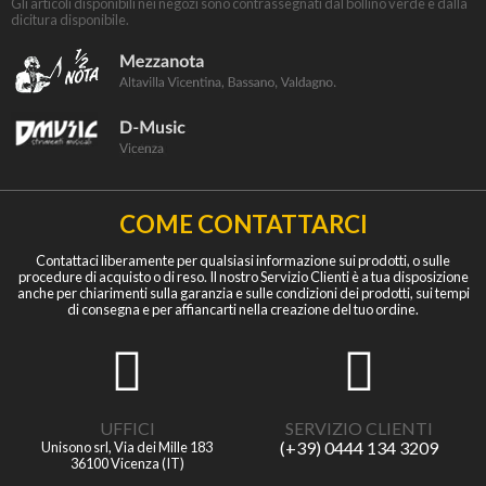
Gli articoli disponibili nei negozi sono contrassegnati dal bollino verde e dalla
dicitura disponibile.
COME CONTATTARCI
Contattaci liberamente per qualsiasi informazione sui prodotti, o sulle
procedure di acquisto o di reso. Il nostro Servizio Clienti è a tua disposizione
anche per chiarimenti sulla garanzia e sulle condizioni dei prodotti, sui tempi
di consegna e per affiancarti nella creazione del tuo ordine.
UFFICI
SERVIZIO CLIENTI
(+39) 0444 134 3209
Unisono srl, Via dei Mille 183
36100 Vicenza (IT)