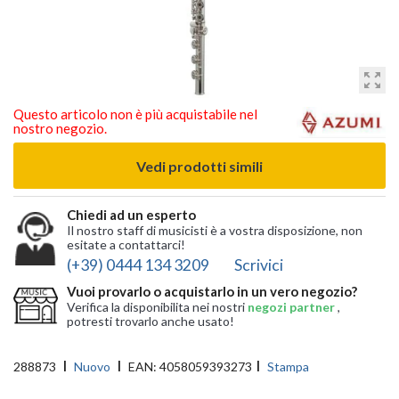
zoom_out_map
Questo articolo non è più acquistabile nel
nostro negozio.
Vedi prodotti simili
Chiedi ad un esperto
Il nostro staff di musicisti è a vostra disposizione, non
esitate a contattarci!
(+39) 0444 134 3209
Scrivici
Vuoi provarlo o acquistarlo in un vero negozio?
Verifica la disponibilita nei nostri
negozi partner
,
potresti trovarlo anche usato!
288873
Nuovo
EAN:
4058059393273
Stampa